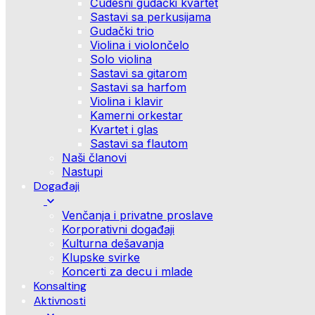
Čudesni gudački kvartet
Sastavi sa perkusijama
Gudački trio
Violina i violončelo
Solo violina
Sastavi sa gitarom
Sastavi sa harfom
Violina i klavir
Kamerni orkestar
Kvartet i glas
Sastavi sa flautom
Naši članovi
Nastupi
Događaji
Venčanja i privatne proslave
Korporativni događaji
Kulturna dešavanja
Klupske svirke
Koncerti za decu i mlade
Konsalting
Aktivnosti