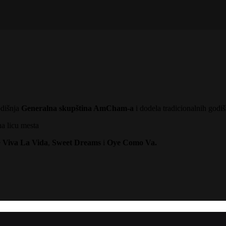
odišnja
Generalna skupština AmCham-a
i dodela tradicionalnih godi
na licu mesta
e
Viva La Vida
,
Sweet Dreams
i
Oye Como Va.