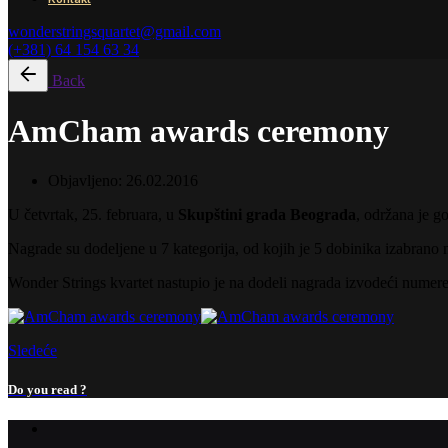
wonderstringsquartet@gmail.com
(+381) 64 154 63 34
Back
AmCham awards ceremony
Objavljeno:
26.02.2016
U četvrtak, 25. februara, u
Skupštini grada Beograda
, održana je g
Nagrade su dodeljene u 7 kategorija, od kojih je 5 dobinika izabrano 
Wonder Strings kvartet nastupio je na dodeli nagrada izvodeći numer
Sledeće
Do you read ?