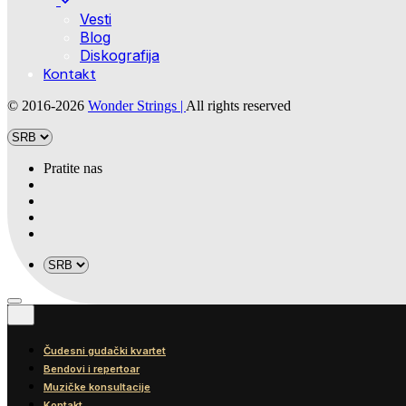
Vesti
Blog
Diskografija
Kontakt
© 2016-2026
Wonder Strings |
All rights reserved
Pratite nas
Čudesni gudački kvartet
Bendovi i repertoar
Muzičke konsultacije
Kontakt