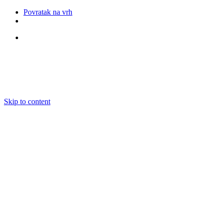
Povratak na vrh
Pratite nas
Skip to content
O nama
Ansambli