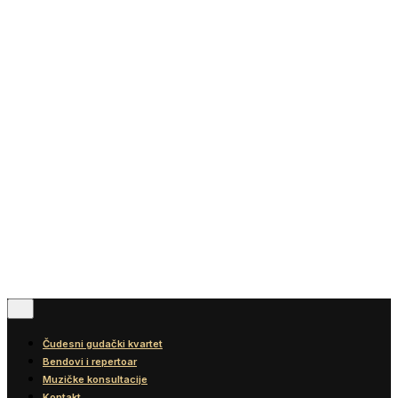
Vesti
Blog
Diskografija
Kontakt
© 2016-2026
Wonder Strings |
All rights reserved
Pratite nas
Čudesni gudački kvartet
Bendovi i repertoar
Muzičke konsultacije
Kontakt