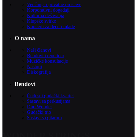
Venčanja i privatne proslave
Korporativni događaji
Kulturna dešavanja
Klupske svirke
Koncerti za decu i mlade
O nama
Naši članovi
Bendovi i repertoar
Muzičke konsultacije
Nastupi
Diskografija
Bendovi
Čudesni gudački kvartet
Sastavi sa perkusijama
Duo Wonder
Gudački trio
Sastavi sa gitarom
WONDER STRINGS