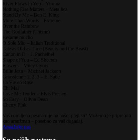
River Flows in You – Yiruma
Nothing Else Matters – Metallica
Stand By Me – Ben E. King
More Than Words – Extreme
Over the Rainbow
The Godfather (Theme)
Besame mucho
O Sole Mio – Italian Traditional
Tale as Old as Time (Beauty and the Beast)
Canon in D – J. Pachelbel
Shape of You – Ed Sheeran
Flowers – Miley Cyrus
Billie Jean – Michael Jackson
Gnossienne 1, 2, 3 – E. Satie
La Vie en Rose
Chi Mai
Love Me Tender – Elvis Presley
So Easy – Olivia Dean
Cherry Pink
Vaša omiljena pesma nije na našoj plejlisti? Možemo je pripremiti
kao aranžman – posebno za vaš događaj.
Angažujte nas