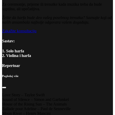
Za ceremonije, prijeme ili trenutke kada muzika treba da bude
suptilna, ali upečatljiva.
Želite da harfa bude deo vašeg posebnog trenutka? Saznajte koji od
naših ansambala najbolje odgovara vašem događaju.
Zakažite konsultaciju
Sastav:
1. Solo harfa
2. Violina i harfa
Repertoar
Pogledaj više
Love Story – Taylor Swift
Sound of Silence – Simon and Garfunkel
House of the Rising Sun – The Animals
Ballade pour Adeline – Paul de Senneville
Moon River – Henry Mancini