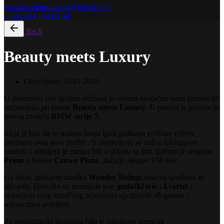
wonderstringsquartet@gmail.com
(+381) 64 154 63 34
Back
Beauty meets Luxury
Objavljeno:
25.01.2016
U decembru ove godine održana je veoma neobična vrsta promocije
automobila po imenu
Beauty meets Luxury
. U pitanju je promocija
novog modela
BMW serije 7
.
Ideja je bila da se malom broju ljudi prilikom svečane večere
predstavi ovaj novi model . S obzirom da se radi o luksuznom
modelu i ambijent je morao biti u skladu sa tim. Izabran je restoran
Prime
u hotelu
Crown Plaza
, ,tačnije njegov VIP deo.
Uz takav ambijent muzika
Wonder Strings
sastava savršeno se
uklopila. Devojke su nastupale kao
gudački trio
i
kvartet
i
sviranjem svog klasičnog repertoara upotpunile elegantan i
sofisticirani ambijent .
Za organizaciju događaja bila je zadužena agencija