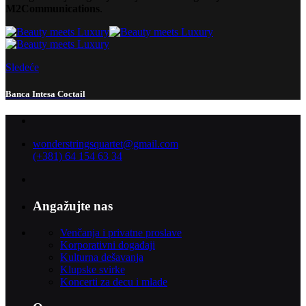
M2Communications
.
Sledeće
Banca Intesa Coctail
wonderstringsquartet@gmail.com
(+381) 64 154 63 34
Angažujte nas
Venčanja i privatne proslave
Korporativni događaji
Kulturna dešavanja
Klupske svirke
Koncerti za decu i mlade