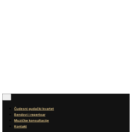
Vesti
Blog
Diskografija
Kontakt
© 2016-2026
Wonder Strings |
All rights reserved
Pratite nas
Čudesni gudački kvartet
Bendovi i repertoar
Muzičke konsultacije
Kontakt