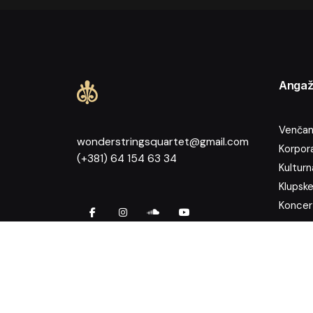
Angaž
Venčanj
wonderstringsquartet@gmail.com
Korpora
(+381) 64 154 63 34
Kultur
Klupske
Koncer
WONDE