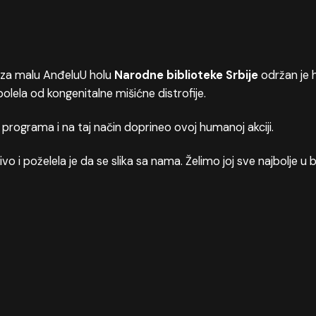
U holu
Narodne biblioteke Srbije
održan je h
obolela od kongenitalne mišićne distrofije.
rograma i na taj način doprineo ovoj humanoj akciji.
ivo i poželela je da se slika sa nama. Želimo joj sve najbolje u b