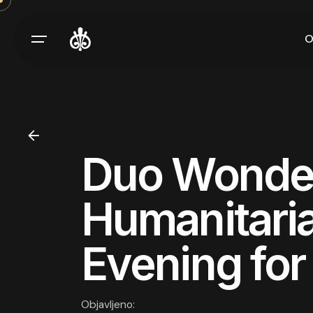
Skip
to
O
content
Duo Wonde
Humanitaria
Evening for 
Objavljeno: