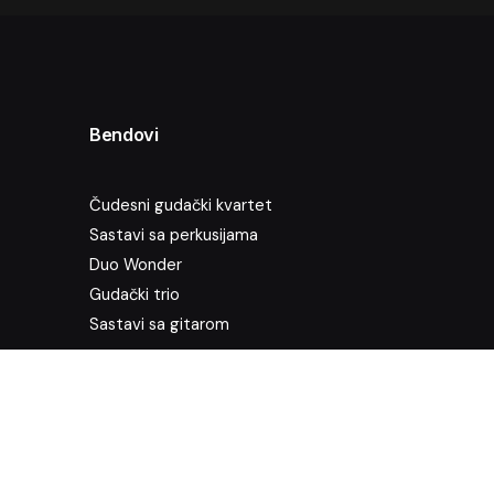
Bendovi
Čudesni gudački kvartet
Sastavi sa perkusijama
Sledeće
Duo Wonder
Film Smrt u Veneciji i IV
Gudački trio
stav adagietto Gustava
Sastavi sa gitarom
Malera
S