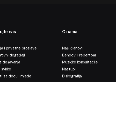
ujte nas
O nama
a i privatne proslave
Naši članovi
tivni događaji
Bendovi i repertoar
na dešavanja
Muzičke konsultacije
 svirke
Nastupi
ti za decu i mlade
Diskografija
R STRING