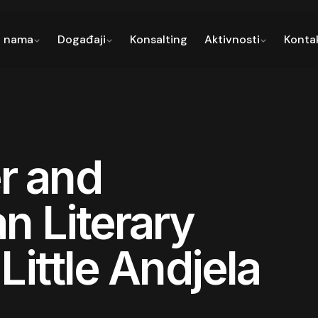
 nama
Događaji
Konsalting
Aktivnosti
Konta
r and
n Literary
Little Andjela