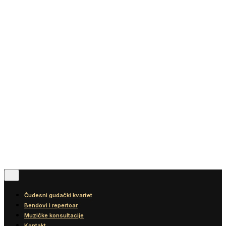
Vesti
Blog
Diskografija
Kontakt
© 2016-2026
Wonder Strings |
All rights reserved
Pratite nas
Čudesni gudački kvartet
Bendovi i repertoar
Muzičke konsultacije
Kontakt