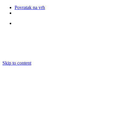
Povratak na vrh
Pratite nas
Skip to content
O nama
Ansambli