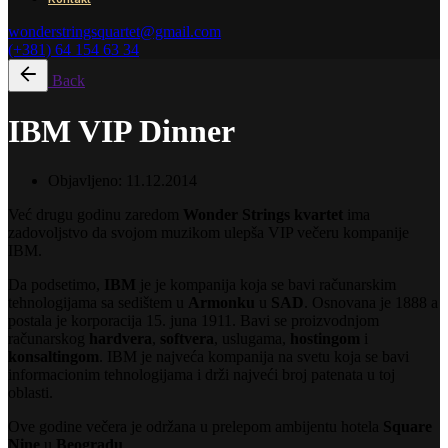
wonderstringsquartet@gmail.com
(+381) 64 154 63 34
Back
IBM VIP Dinner
Objavljeno:
11.12.2014
Već drugu godinu zaredom
Wonder Strings kvartet
ima
zadovoljstvo da svojom muzikom ulepša VIP večeru kompanije
IBM.
Da podsetimo,
IBM
je je kompanija koja se bavi računarskim
tehnologijama sa sedištem u
Armonku
u
SAD
. Osnovana je 1888 a
postala je korporacija 15. juna 1911. Bavi se proizvodnjom
računarskog
hardvera
,
softvera
, uslugama,
hostingom
i
konsaltingom
. IBM je najveća kompanija na svetu koja se bavi
informacionim tehnologijama i drži najveći broj patenata u toj
oblasti.
Ove godine večera je održana u prelepom ambijentu hotela
Square
Nine
u
Beogradu
.