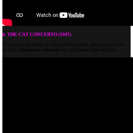
6. THE CAT CONCERTO (1947)
Ovo ostvarenje dobilo je Oskara 1946 godine. Muzika koju Tom
izvodi je
Mađarska rapsodija br. 2. Franca Lista
za klavir.