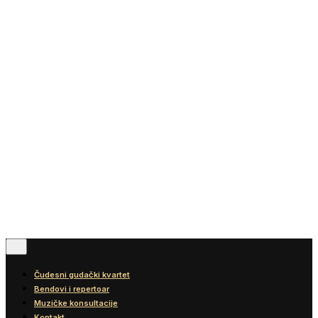
Vesti
Blog
Diskografija
Kontakt
© 2016-2026
Wonder Strings |
All rights reserved
Pratite nas
Čudesni gudački kvartet
Bendovi i repertoar
Muzičke konsultacije
Kontakt