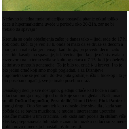
Nedavno je jedna moja prijateljica postavila pitanje otkud toliko
dece u hipermarketima uveče u periodu oko 20-21h, zar ne bi
trebalo da spavaju?
Krenula su onda objašnjenja zašto je danas tako – ljudi rade do 17 h,
dok dođu kući to je vec 18 h, onda bi malo da se druže sa decom a
moraju i u nabavku jer nemaju kad drugo, pa povedu decu i zato
deca idu kasnije na spavanje, itd. Većina ljudi koja je učestvovala u
razgovoru na tu temu setila se kultnog crtaća u 7.15. koji je obeležio
detinjstvo mnogih generacija. To je bilo to, crtać i- u krevet! I to je
bio jedini crtać koji smo mogli pogledati, a za Diznijeve
dugometražne se jednom, do dva puta godišnje, išlo u bioskop i to je
bio poseban događaj, sve je imalo posebnu draž.
Današnjoj deci je sve dostupno, gledaju crtaće kad hoće a i sami
crtaći su mnogo drugačiji od onih koje smo mi gledali. Naši junaci
su bili
Duško Dugouško
,
Pera detlić
,
Tom i Džeri
,
Pink Panter
i
mnogi drugi. Ono što sam tek kao odraslo dete shvatila , kada sam
počela da se bavim muzikom, je mudra i interesantna upotreba
klasične muzike u tim crtaćima. Tek kada sam počela da slušam više
klasike, prepoznavala bih odakle znam tu muziku i crtaći su za mene
dobili novu dimenziju i postali još duhovtiji.