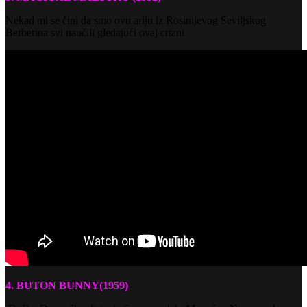
Nekad mi se čini da smo ovu ariju iz Rosinijevog Seviljskog
Berberina svi naučili gledajući ovaj crtani
4. BUTON BUNNY(1959)