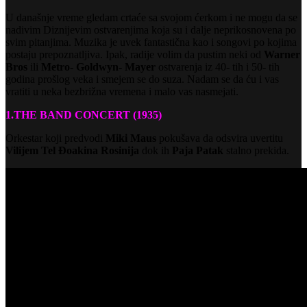
U današnje vreme gledam crtaće sa svojom ćerkom i ne mogu da se
nadivim Diznijevim ostvarenjima koja su i dalje neprikosnovena po
svim pitanjima. Muzika je uvek fantastična kao i songovi po kojima
postaju prepoznatljiva. Ipak, radije volim da pustim neki od
Warner
Bros
ili
Metro-
Goldwyn- Mayer
ostvarenja iz 40- tih i 50- tih
godina prošlog veka i smejem se do suza. Nadam se da ću i vas
vratiti u neka bezbrižna vremena i malo vas nasmejati.
1.THE BAND CONCERT (1935)
Orkestar koji predvodi
Miki Maus
pokušava da odsvira uvertitu
Vilijem Tel Đoakina Rosinija
dok ih
Paja Patak
stalno prekida.