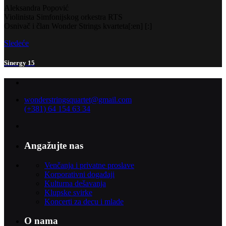
Aleksandra Popović
Violinista Simfonijskog orkestra RTS
Osnivač i član Wonder Strings kvarteta[:en] [:]
Sledeće
Sinergy 15
wonderstringsquartet@gmail.com
(+381) 64 154 63 34
Angažujte nas
Venčanja i privatne proslave
Korporativni događaji
Kulturna dešavanja
Klupske svirke
Koncerti za decu i mlade
O nama