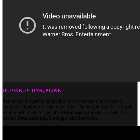
10. PINK, PLUNK, PLINK
Zanimanje dirigent je očigledno ili vrlo traženo i poštovano ili
veoma inspirativno za šalu te je i Pink Panter pokušao da se oproba
u tom poslu. Osim originalne
Mancinijeve
muzike , koristi se i
čuvena
Peta simfonija Ludviga van Betovena.