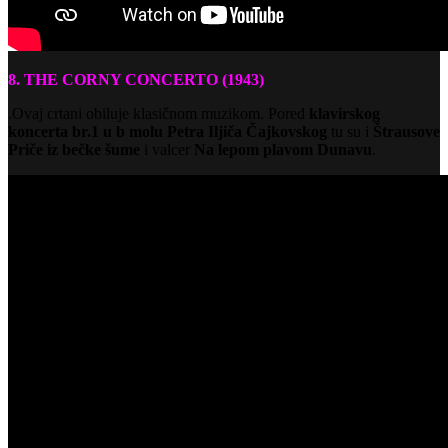
8. THE CORNY CONCERTO (1943)
.Ovaj crtani obiluje klasičnom muzikom. Pored
klavirskog
koncerta br.1 u b molu Petra Iljiča Čajkovskog
tu su i
Štrausove
Priče iz bečke
šume
i valcer
Na lepom plavom Dunavu
.