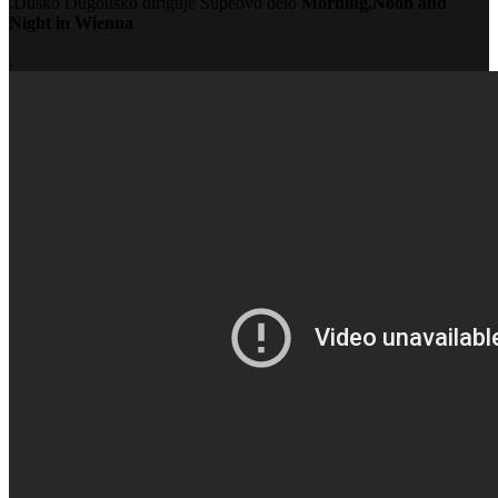
.Duško Dugouško diriguje Supeovo delo
Morning,Noon and
Night in Wienna
.