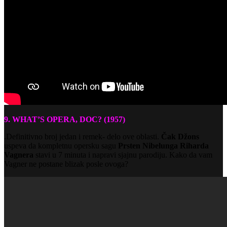
9. WHAT’S OPERA, DOC? (1957)
.Definitivno broj jedan i remek- delo ove oblasti.
Čak Džons
uspeva da kompletnu opersku sagu
Prsten Nibelunga
Riharda
Vagnera
stavi u 7 minuta i napravi sjajnu parodiju. Kako da vam
Vagner ne postane blizak posle ovoga?