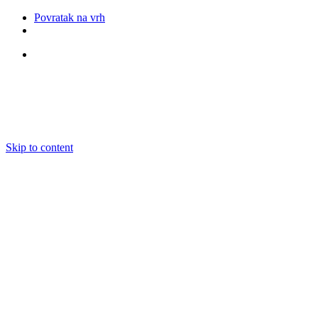
Povratak na vrh
Pratite nas
Skip to content
O nama
Ansambli