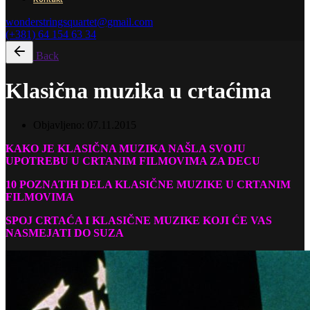
wonderstringsquartet@gmail.com
(+381) 64 154 63 34
Back
Klasična muzika u crtaćima
Objavljeno:
07.11.2015
KAKO JE KLASIČNA MUZIKA NAŠLA SVOJU
UPOTREBU U CRTANIM FILMOVIMA ZA DECU
10 POZNATIH DELA KLASIČNE MUZIKE U CRTANIM
FILMOVIMA
SPOJ CRTAĆA I KLASIČNE MUZIKE KOJI ĆE VAS
NASMEJATI DO SUZA