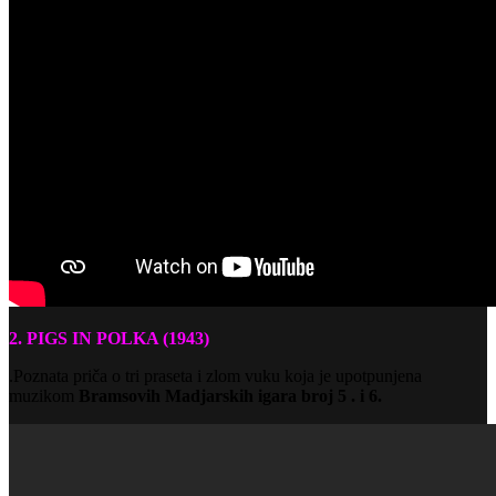
2. PIGS IN POLKA (1943)
.Poznata priča o tri praseta i zlom vuku koja je upotpunjena
muzikom
Bramsovih Madjarskih igara broj 5 . i 6.