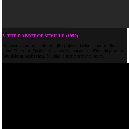
5. THE RABBIT OF SEVILLE (1950)
Za mene jedno od najduhovitijih spojeva klasike i crtanog filma –
lovac Elmer juri Duška koji se sakriva u teatar i počinje da glumi u
Seviljskom berberinu
. Muzika je iz uvertire ove opere.