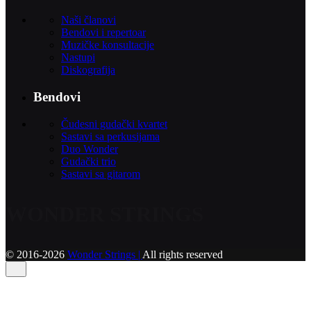
Naši članovi
Bendovi i repertoar
Muzičke konsultacije
Nastupi
Diskografija
Bendovi
Čudesni gudački kvartet
Sastavi sa perkusijama
Duo Wonder
Gudački trio
Sastavi sa gitarom
WONDER STRINGS
© 2016-2026
Wonder Strings |
All rights reserved