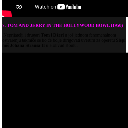
7. TOM AND JERRY IN THE HOLLYWOOD BOWL (1950)
.Neprijatelji i drugari
Tom i Džeri
u još jednom fenomenalnom
ostvarenju takmiče se ko će bolje dirigovati uvertiru za operetu
Slepi
miš
Johana Štrausa II
u Holivud Boulu.