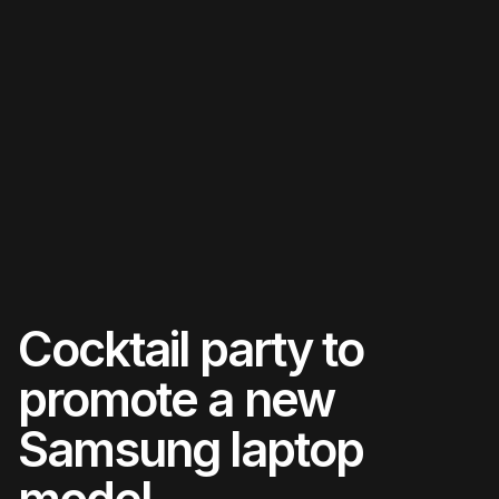
Skip
to
content
Cocktail party to
promote a new
Samsung laptop
model