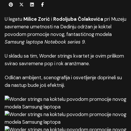
U legatu
Milice Zorić
i
Rodoljuba Čolakovića
pri Muzeju
savremene umetnosti na Dedinju održan je koktel
povodom promocije novog, fantastičnog modela
Samsung laptopa Notebook series 9
.
U skladu sa tim,
Wonder strings kvartet
je ovim prilikom
svirao savremene pop i rok aranžmane.
Odličan ambijent, scenografija i osvetljenje doprineli su
da nastup bude još efektniji.