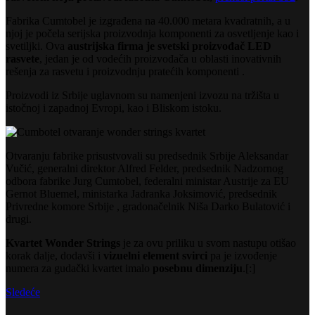
Fabrika Cumtobel je izgrađena na 40.000 metara kvadratnih, a u
njoj je počela serijska proizvodnja komponenti za osvetljenje kao i
svetiljki. Ova
austrijska firma je svetski proizvođač LED
rasvete
, jedan je od vodećih proizvođača u oblasti inovativnih
rešenja za rasvetu i proizvodnju pratećih komponenti .
Proizvodi iz Srbije uglavnom su namenjeni izvozu na tržišta u
istočnoj i zapadnoj Evropi, kao i Bliskom istoku.
O
tvaranju fabrike prisustvovali su predsednik Srbije Aleksandar
Vučić, generalni direktor Alfred Felder, predsednik Nadzornog
odbora fabrike Jurg Cumtobel, federalni ministar Austrije za EU
Gernot Bluemel, ministarka Jadranka Joksimović, predsednik
Privredne komore Srbije , gradonačelnik Niša Darko Bulatović i
drugi.
Kvartet Wonder Strings
je za ovu priliku u svom nastupu otišao
korak dalje, dodavši i
vizuelni element svirci
pa je izvođenje
numera za gudački kvartet imalo
posebnu dimenziju
.[:]
Sledeće