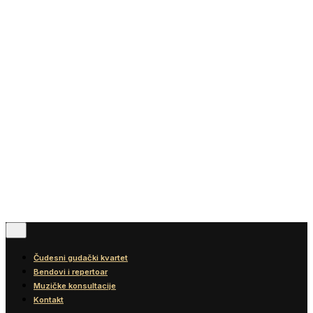
Vesti
Blog
Diskografija
Kontakt
© 2016-2026
Wonder Strings |
All rights reserved
Pratite nas
Čudesni gudački kvartet
Bendovi i repertoar
Muzičke konsultacije
Kontakt