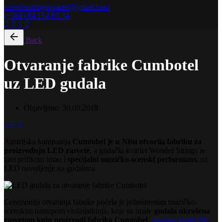
wonderstringsquartet@gmail.com
(+381) 64 154 63 34
Back
Otvaranje fabrike Cumbotel
uz LED gudala
Objavljeno:
30.09.2018
Austrijska kompanija
Cumtobel je u Nišu otvorila fabriku za
proizvodnju LED rasvete
, a gudački kvartet Wonder Strings je
tom prilikom imao i
specijalni muzičko-scenski performans,
uz
LED osvetljenje na gudalima.
Ceremonija otvaranja fabrike počela je jedinstvenim muzičko-
scenskim nastupom violinistkinja, koje su imale
gudala ukrašena
rasvetom koju proizvodi fabrika Cumtobel
,
prenosi portal b92
.