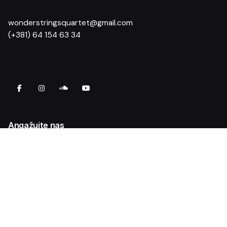
wonderstringsquartet@gmail.com
(+381) 64 154 63 34
Angažujte nas
Venčanja i privatne proslave
Korporativni događaji
Kulturna dešavanja
Klupske svirke