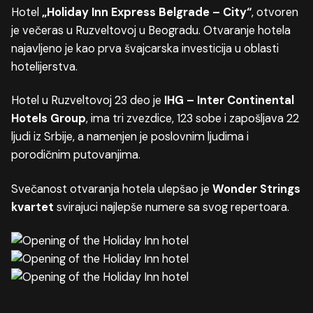
Hotel
„Holiday Inn Express Belgrade – City“
, otvoren
je večeras u Ruzveltovoj u Beogradu. Otvaranje hotela
najavljeno je kao prva švajcarska investicija u oblasti
hotelijerstva.
Hotel u Ruzveltovoj 23 deo je
IHG – Inter Continental
Hotels Group
, ima tri zvezdice, 123 sobe i zapošljava 22
ljudi iz Srbije, a namenjen je poslovnim ljudima i
porodičnim putovanjima.
Svečanost otvaranja hotela ulepšao je
Wonder Strings
kvartet
svirajuci najlepše numere sa svog repertoara.