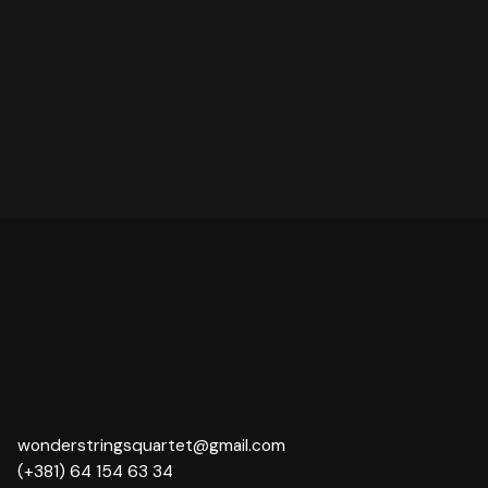
Sledeće
Promocija Kempinski hotela uz Wonder Strings
kvartet
wonderstringsquartet@gmail.com
(+381) 64 154 63 34