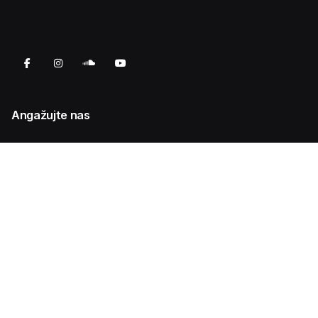
Angažujte nas
Venčanja i privatne proslave
Korporativni događaji
Kulturna dešavanja
Klupske svirke
Koncerti za decu i mlade
O nama