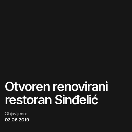
Skip
to
content
Otvoren renovirani
restoran Sinđelić
Objavljeno:
03.06.2019