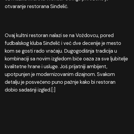
otvaranje restorana Sinđelić.
Ovaj kultni restoran nalazi se na Voždovcu, pored
fudbalskog kluba Sinđelić i već dve decenije je mesto
kom se gosti rado vraćaju. Dugogodišnja tradicija u
kombinaciji sa novim izgledom biće oaza za sve ljubitelje
kvalitetne hrane i usluge. Još prijatniji ambijent,
upotpunjen je modernizovanim dizajnom. Svakom
detalju je posvećeno puno pažnje kako bi restoran
dobio sadašnji izgled.[:]