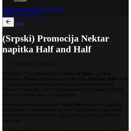
wonderstringsquartet@gmail.com
(+381) 64 154 63 34
Back
(Srpski) Promocija Nektar
napitka Half and Half
Objavljeno:
27.08.2015
U četvrtak 27.avgusta na splavu
Shake ’n Shake
na
Ušću
,
Kompanija
Nektar
promovisala je ledeni čaj
„Half and Half“
(Pola
– pola), koji je kombinacija crnog čaja i limunade ili soka od
breskve i crnog čaja, koji će biti konkurentan na domaćem tržištu,
kako po kvalitetu, tako i svojom cenom.
Direktorka marketinga Nektara
Mina Tadić
rekla je da „najbolje
stvari nastaju iz neočekivanih spojeva“, objašnjavajući da je novi
ledeni čaj mešavina limunade i spoj voćnog napitka od breskve i
crnog čaja.
U duhu neočekivanih spojeva, prisutne goste svojom muzikom