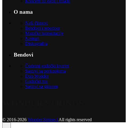
Koncerti za decu i mlade
O nama
Naši članovi
Bendovi i repertoar
Muzičke konsultacije
Nastupi
Diskografija
Bendovi
Čudesni gudački kvartet
Sastavi sa perkusijama
Duo Wonder
Gudački trio
Sastavi sa gitarom
WONDER STRINGS
© 2016-2026
Wonder Strings |
All rights reserved