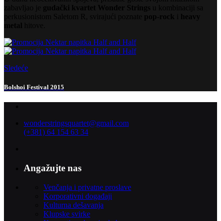
zabavljao je
gudački kvartet Wonder Strings
u kombinaciji sa
perkusionistom Saletom R, svirajući poznate
pop-rock
i
heavy
metal
hitove.
Sledeće
Bolshoi Festival 2015
wonderstringsquartet@gmail.com
(+381) 64 154 63 34
Angažujte nas
Venčanja i privatne proslave
Korporativni događaji
Kulturna dešavanja
Klupske svirke