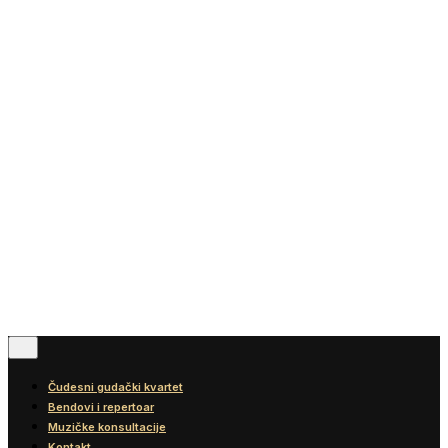
Vesti
Blog
Diskografija
Kontakt
© 2016-2026
Wonder Strings |
All rights reserved
Pratite nas
Čudesni gudački kvartet
Bendovi i repertoar
Muzičke konsultacije
Kontakt