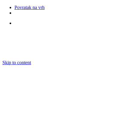
Povratak na vrh
Pratite nas
Skip to content
O nama
Ansambli