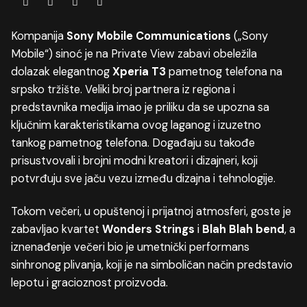
Kompanija
Sony Mobile Communications
(„Sony
Mobile“) sinoć je na Private View zabavi obeležila
dolazak elegantnog
Xperia T3
pametnog telefona na
srpsko tržište. Veliki broj partnera iz regiona i
predstavnika medija imao je priliku da se upozna sa
ključnim karakteristikama ovog laganog i izuzetno
tankog pametnog telefona. Događaju su takođe
prisustvovali i brojni modni kreatori i dizajneri, koji
potvrđuju sve jaču vezu između dizajna i tehnologije.
Tokom večeri, u opuštenoj i prijatnoj atmosferi, goste je
zabavljao kvartet
Wonders Strings
i
Blah Blah bend
, a
iznenađenje večeri bio je umetnički performans
sinhronog plivanja, koji je na simboličan način predstavio
lepotu i gracioznost proizvoda.