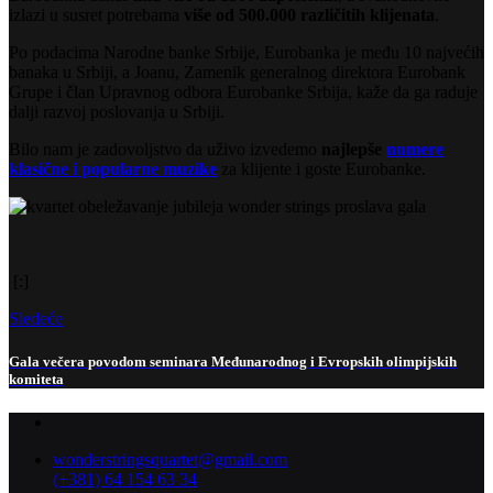
izlazi u susret potrebama
više od 500.000 različitih klijenata
.
Po podacima Narodne banke Srbije, Eurobanka je među 10 najvećih
banaka u Srbiji, a Joanu, Zamenik generalnog direktora Eurobank
Grupe i član Upravnog odbora Eurobanke Srbija, kaže da ga raduje
dalji razvoj poslovanja u Srbiji.
Bilo nam je zadovoljstvo da uživo izvedemo
najlepše
numere
klasične i popularne muzike
za klijente i goste Eurobanke.
[:]
Sledeće
Gala večera povodom seminara Međunarodnog i Evropskih olimpijskih
komiteta
wonderstringsquartet@gmail.com
(+381) 64 154 63 34