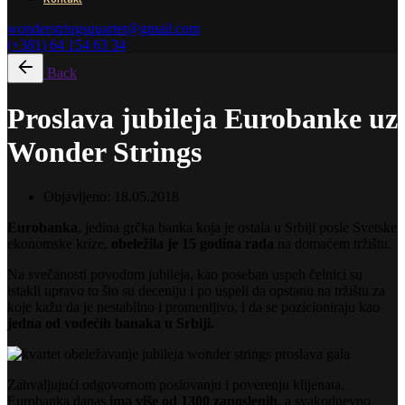
wonderstringsquartet@gmail.com
(+381) 64 154 63 34
Back
Proslava jubileja Eurobanke uz
Wonder Strings
Objavljeno:
18.05.2018
Eurobanka
, jedina grčka banka koja je ostala u Srbiji posle Svetske
ekonomske krize,
obeležila je 15 godina
rada
na domaćem tržištu.
Na svečanosti povodom jubileja, kao poseban uspeh čelnici su
istakli upravo to što su deceniju i po uspeli da opstanu na tržištu za
koje kažu da je nestabilno i promenljivo, i da se pozicioniraju kao
jedna od vodećih banaka u Srbiji.
Zahvaljujući odgovornom poslovanju i poverenju klijenata,
Eurobanka danas
ima više od 1300 zaposlenih
, a svakodnevno