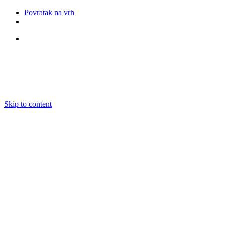
Povratak na vrh
Pratite nas
Skip to content
O nama
Ansambli