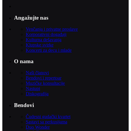
Angažujte nas
Venčanja i privatne proslave
Korporativni događaji
Kulturna dešavanja
Klupske svirke
Koncerti za decu i mlade
O nama
Naši članovi
Bendovi i repertoar
Muzičke konsultacije
Nastupi
Diskografija
Bendovi
Čudesni gudački kvartet
Sastavi sa perkusijama
Duo Wonder