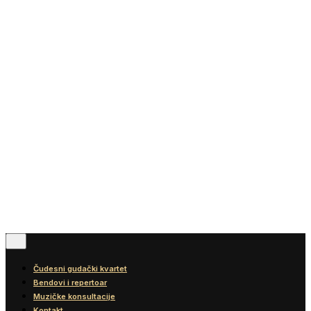
Vesti
Blog
Diskografija
Kontakt
© 2016-2026
Wonder Strings |
All rights reserved
Pratite nas
Čudesni gudački kvartet
Bendovi i repertoar
Muzičke konsultacije
Kontakt