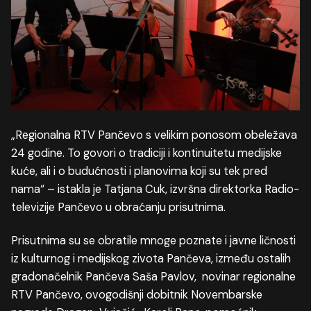
„Regionalna RTV Pančevo s velikim ponosom obeležava
24 godine. To govori o tradiciji i kontinuitetu medijske
kuće, ali i o budućnosti i planovima koji su tek pred
nama“ – istakla je Tatjana Cuk, izvršna direktorka Radio-
televizije Pančevo u obraćanju prisutnima.
Prisutnima su se obratile mnoge poznate i javne ličnosti
iz kulturnog i medijskog zivota Pančeva, između ostalih
gradonačelnik Pančeva Saša Pavlov, novinar regionalne
RTV Pančevo, ovogodišnji dobitnik Novembarske