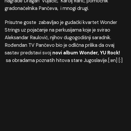
nagrade Dragan Vujačić, Karolj Ranc, pomoćnik
gradonačelnika Pančeva, i mnogi drugi.
Prisutne goste zabavljao je gudački kvartet Wonder
Strings uz pojačanje na perkusijama koje je svirao
Aleksandar Raulović, njihov dugogodišnji saradnik.
Rođendan TV Pančevo bio je odlična prilika da ovaj
sastav predstavi svoj
novi album Wonder, YU Rock!
sa obradama poznatih hitova stare Jugoslavije.[:en] [:]