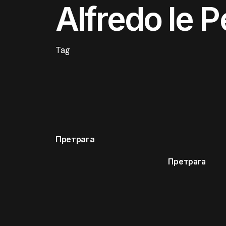
Alfredo le P
Tag
Претрага
Претрага