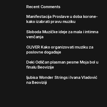
Recent Comments
Manifestacija
Proslave u doba korone-
kako izabrati pravu muziku
Sloboda
Muzičke ideje za mala i intimna
venčanja
OLIVER
Kako organizovati muziku za
poslovne događaje
Deki
Odličan plasman pesme Moja bol u
finalu Beovizije
ljubisa
Wonder Strings i Ivana Vladović
na Beoviziji