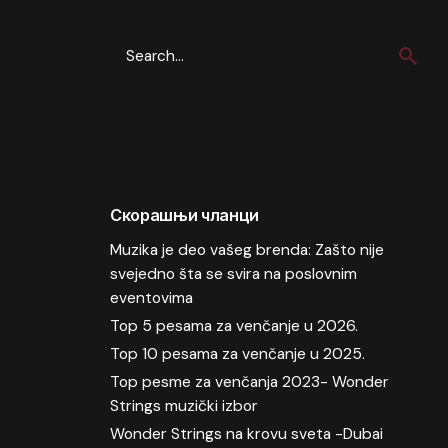
Search
for
Скорашњи чланци
Muzika je deo vašeg brenda: Zašto nije
svejedno šta se svira na poslovnim
eventovima
Top 5 pesama za venčanje u 2026.
Top 10 pesama za venčanje u 2025.
Top pesme za venčanja 2023- Wonder
Strings muzički izbor
Wonder Strings na krovu sveta -Dubai