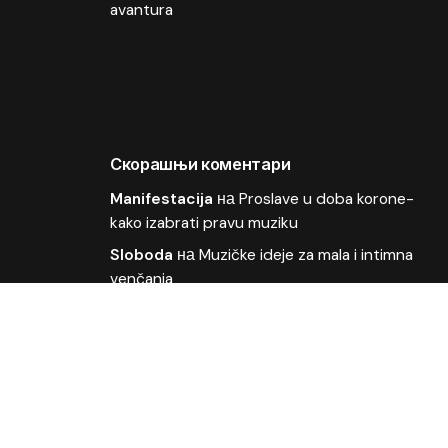
avantura
Скорашњи коментари
Manifestacija
на
Proslave u doba korone-
kako izabrati pravu muziku
Sloboda
на
Muzičke ideje za mala i intimna
venčanja
OLIVER
на
Kako organizovati muziku za
poslovne događaje
Deki
на
Odličan plasman pesme Moja bol u
finalu Beovizije
ljubisa
на
Wonder Strings i Ivana Vladović na
Beoviziji