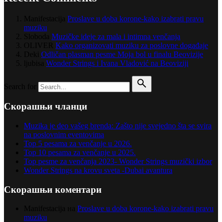
Manifestacija
Proslave u doba korone-kako izabrati pravu
muziku
Sloboda
Muzičke ideje za mala i intimna venčanja
OLIVER
Kako organizovati muziku za poslovne događaje
Deki
Odličan plasman pesme Moja bol u finalu Beovizije
ljubisa
Wonder Strings i Ivana Vladović na Beoviziji
Search for
Скорашњи чланци
Muzika je deo vašeg brenda: Zašto nije svejedno šta se svira
na poslovnim eventovima
Top 5 pesama za venčanje u 2026.
Top 10 pesama za venčanje u 2025.
Top pesme za venčanja 2023- Wonder Strings muzički izbor
Wonder Strings na krovu sveta -Dubai avantura
Скорашњи коментари
Manifestacija
на
Proslave u doba korone-kako izabrati pravu
muziku