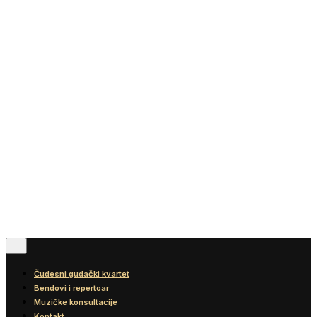
Vesti
Blog
Diskografija
Kontakt
© 2016-2026
Wonder Strings |
All rights reserved
Pratite nas
Čudesni gudački kvartet
Bendovi i repertoar
Muzičke konsultacije
Kontakt