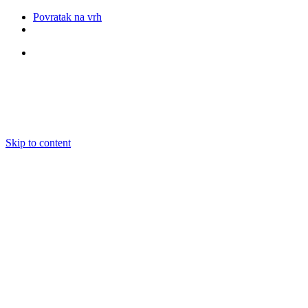
Povratak na vrh
Pratite nas
Skip to content
O nama
Ansambli