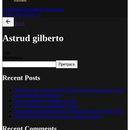
wonderstringsquartet@gmail.com
(+381) 64 154 63 34
Back
Astrud gilberto
Tag
Претрага
Претрага
Recent Posts
Muzika je deo vašeg brenda: Zašto nije svejedno šta se svira
na poslovnim eventovima
Top 5 pesama za venčanje u 2026.
Top 10 pesama za venčanje u 2025.
Top pesme za venčanja 2023- Wonder Strings muzički izbor
Wonder Strings na krovu sveta -Dubai avantura
Recent Comments