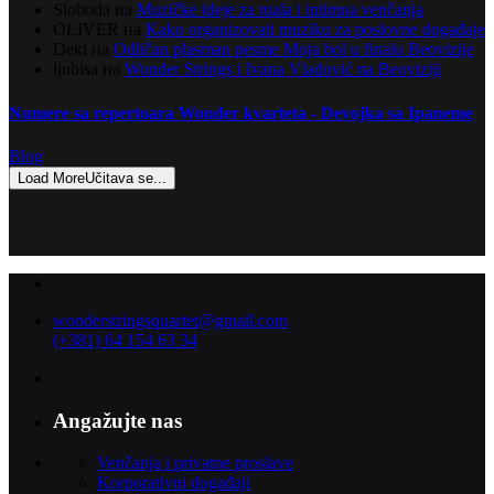
Sloboda
на
Muzičke ideje za mala i intimna venčanja
OLIVER
на
Kako organizovati muziku za poslovne događaje
Deki
на
Odličan plasman pesme Moja bol u finalu Beovizije
ljubisa
на
Wonder Strings i Ivana Vladović na Beoviziji
Numere sa repertoara Wonder kvarteta - Devojka sa Ipaneme
Blog
Load More
Učitava se...
wonderstringsquartet@gmail.com
(+381) 64 154 63 34
Angažujte nas
Venčanja i privatne proslave
Korporativni događaji