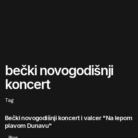
bečki novogodišnji
koncert
Tag
Bečki novogodišnji koncert i valcer "Na lepom
plavom Dunavu"
Blog