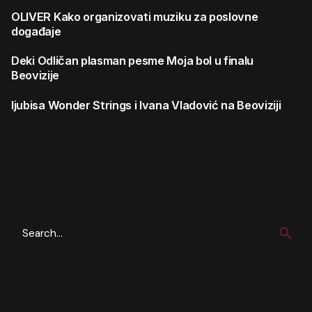
OLIVER
Kako organizovati muziku za poslovne
događaje
Deki
Odličan plasman pesme Moja bol u finalu
Beovizije
ljubisa
Wonder Strings i Ivana Vladović na Beoviziji
Search
for