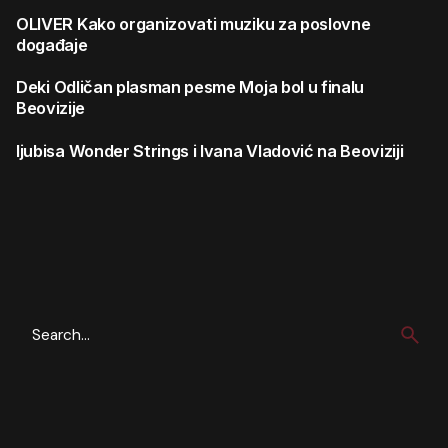
OLIVER
Kako organizovati muziku za poslovne
događaje
Deki
Odličan plasman pesme Moja bol u finalu
Beovizije
ljubisa
Wonder Strings i Ivana Vladović na Beoviziji
Search
for