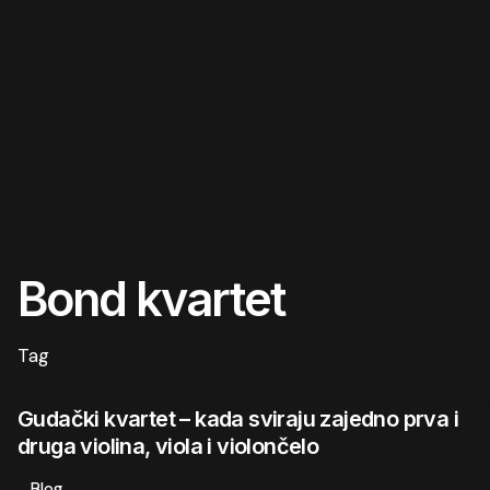
Bond kvartet
Tag
Gudački kvartet – kada sviraju zajedno prva i
druga violina, viola i violončelo
Blog