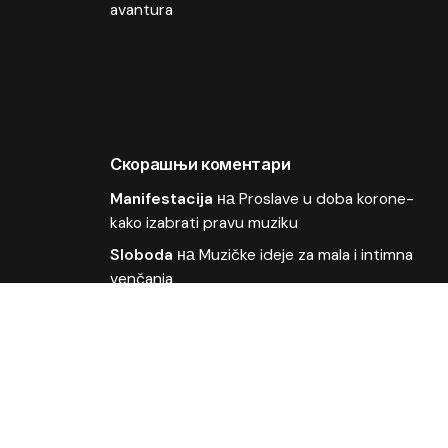
avantura
Скорашњи коментари
Manifestacija
на
Proslave u doba korone-
kako izabrati pravu muziku
Sloboda
на
Muzičke ideje za mala i intimna
venčanja
OLIVER
на
Kako organizovati muziku za
poslovne događaje
Deki
на
Odličan plasman pesme Moja bol u
finalu Beovizije
ljubisa
на
Wonder Strings i Ivana Vladović na
Beoviziji