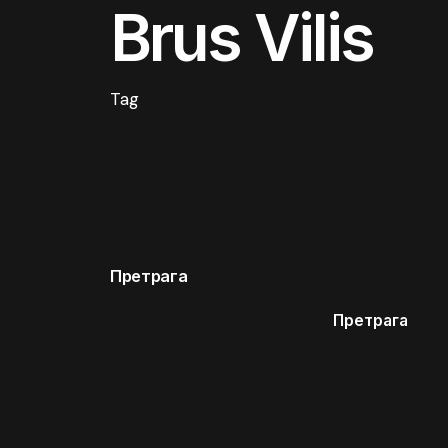
Brus Vilis
Tag
Претрага
Претрага