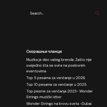
Search
for
Скорашњи чланци
Muzika je deo vašeg brenda: Zašto nije
svejedno šta se svira na poslovnim
eventovima
Top 5 pesama za venčanje u 2026.
Top 10 pesama za venčanje u 2025.
Top pesme za venčanja 2023- Wonder
Strings muzički izbor
Wonder Strings na krovu sveta -Dubai