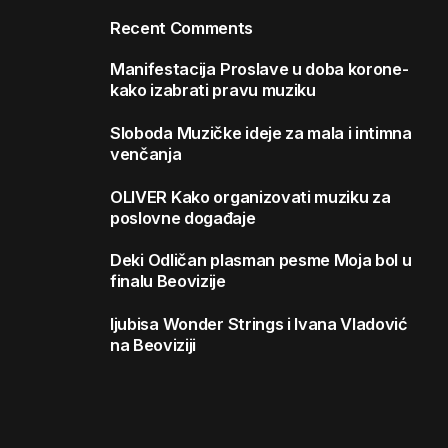
Recent Comments
Manifestacija
Proslave u doba korone-
kako izabrati pravu muziku
Sloboda
Muzičke ideje za mala i intimna
venčanja
OLIVER
Kako organizovati muziku za
poslovne događaje
Deki
Odličan plasman pesme Moja bol u
finalu Beovizije
ljubisa
Wonder Strings i Ivana Vladović
na Beoviziji