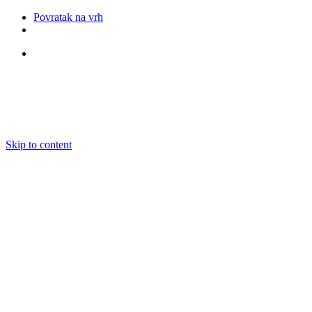
Povratak na vrh
Pratite nas
Skip to content
O nama
Ansambli