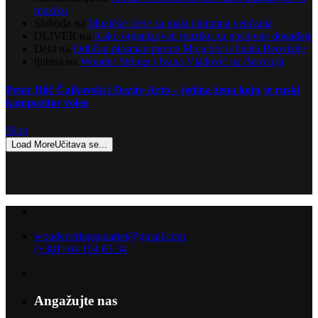
muziku
Sloboda
на
Muzičke ideje za mala i intimna venčanja
OLIVER
на
Kako organizovati muziku za poslovne događaje
Deki
на
Odličan plasman pesme Moja bol u finalu Beovizije
ljubisa
на
Wonder Strings i Ivana Vladović na Beoviziji
Petar Iljič Čajkovski i Dezire Arto – jedina žena koju je ruski
kompozitor voleo
Blog
Load More
Učitava se...
wonderstringsquartet@gmail.com
(+381) 64 154 63 34
Angažujte nas