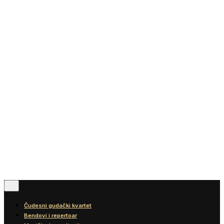
Aktivnosti
Vesti
Blog
Diskografija
Kontakt
© 2016-2026
Wonder Strings |
All rights reserved
Pratite nas
Čudesni gudački kvartet
Bendovi i repertoar