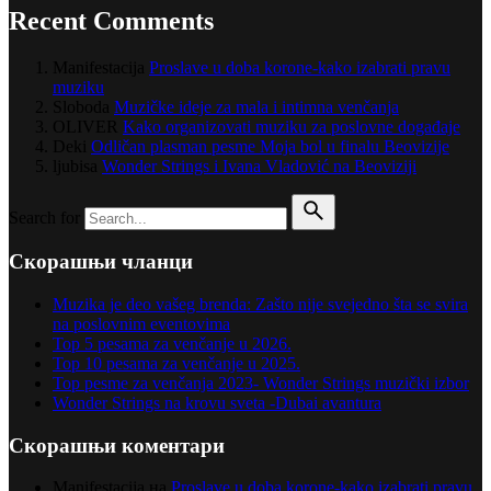
Recent Comments
Manifestacija
Proslave u doba korone-kako izabrati pravu
muziku
Sloboda
Muzičke ideje za mala i intimna venčanja
OLIVER
Kako organizovati muziku za poslovne događaje
Deki
Odličan plasman pesme Moja bol u finalu Beovizije
ljubisa
Wonder Strings i Ivana Vladović na Beoviziji
Search for
Скорашњи чланци
Muzika je deo vašeg brenda: Zašto nije svejedno šta se svira
na poslovnim eventovima
Top 5 pesama za venčanje u 2026.
Top 10 pesama za venčanje u 2025.
Top pesme za venčanja 2023- Wonder Strings muzički izbor
Wonder Strings na krovu sveta -Dubai avantura
Скорашњи коментари
Manifestacija
на
Proslave u doba korone-kako izabrati pravu