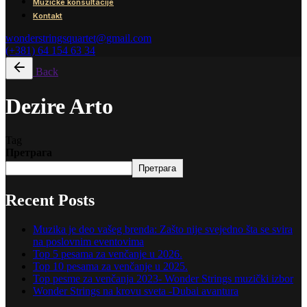
Muzičke konsultacije
Kontakt
wonderstringsquartet@gmail.com
(+381) 64 154 63 34
Back
Dezire Arto
Tag
Претрага
Претрага
Recent Posts
Muzika je deo vašeg brenda: Zašto nije svejedno šta se svira
na poslovnim eventovima
Top 5 pesama za venčanje u 2026.
Top 10 pesama za venčanje u 2025.
Top pesme za venčanja 2023- Wonder Strings muzički izbor
Wonder Strings na krovu sveta -Dubai avantura