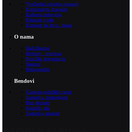
Venčanja i privatne proslave
Korporativni događaji
Kulturna dešavanja
Klupske svirke
Koncerti za decu i mlade
O nama
Naši članovi
Bendovi i repertoar
Muzičke konsultacije
Nastupi
Diskografija
Bendovi
Čudesni gudački kvartet
Sastavi sa perkusijama
Duo Wonder
Gudački trio
Sastavi sa gitarom
WONDER STRINGS