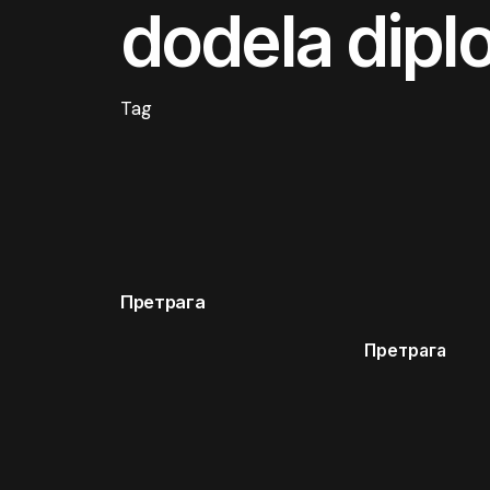
dodela dip
Tag
Претрага
Претрага