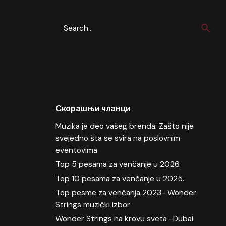
Search
for
Скорашњи чланци
Muzika je deo vašeg brenda: Zašto nije
svejedno šta se svira na poslovnim
eventovima
Top 5 pesama za venčanje u 2026.
Top 10 pesama za venčanje u 2025.
Top pesme za venčanja 2023- Wonder
Strings muzički izbor
Wonder Strings na krovu sveta -Dubai