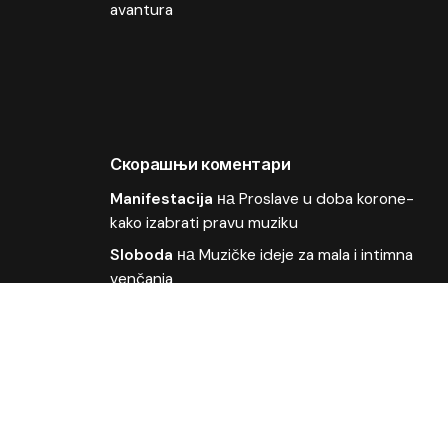
avantura
Скорашњи коментари
Manifestacija
на
Proslave u doba korone-
kako izabrati pravu muziku
Sloboda
на
Muzičke ideje za mala i intimna
venčanja
OLIVER
на
Kako organizovati muziku za
poslovne događaje
Deki
на
Odličan plasman pesme Moja bol u
finalu Beovizije
ljubisa
на
Wonder Strings i Ivana Vladović na
Beoviziji