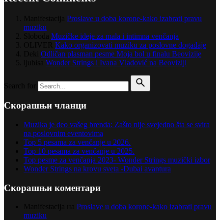
Manifestacija
Proslave u doba korone-kako izabrati pravu
muziku
Sloboda
Muzičke ideje za mala i intimna venčanja
OLIVER
Kako organizovati muziku za poslovne događaje
Deki
Odličan plasman pesme Moja bol u finalu Beovizije
ljubisa
Wonder Strings i Ivana Vladović na Beoviziji
Search for
Скорашњи чланци
Muzika je deo vašeg brenda: Zašto nije svejedno šta se svira
na poslovnim eventovima
Top 5 pesama za venčanje u 2026.
Top 10 pesama za venčanje u 2025.
Top pesme za venčanja 2023- Wonder Strings muzički izbor
Wonder Strings na krovu sveta -Dubai avantura
Скорашњи коментари
Manifestacija
на
Proslave u doba korone-kako izabrati pravu
muziku