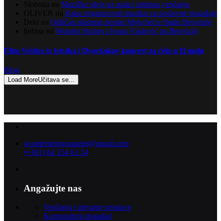
Sloboda
на
Muzičke ideje za mala i intimna venčanja
OLIVER
на
Kako organizovati muziku za poslovne događaje
Deki
на
Odličan plasman pesme Moja bol u finalu Beovizije
ljubisa
на
Wonder Strings i Ivana Vladović na Beoviziji
Film Veštice iz Istvika i Dvoržakov koncert za čelo u H molu
Blog
Load More
Učitava se...
wonderstringsquartet@gmail.com
(+381) 64 154 63 34
Angažujte nas
Venčanja i privatne proslave
Korporativni događaji