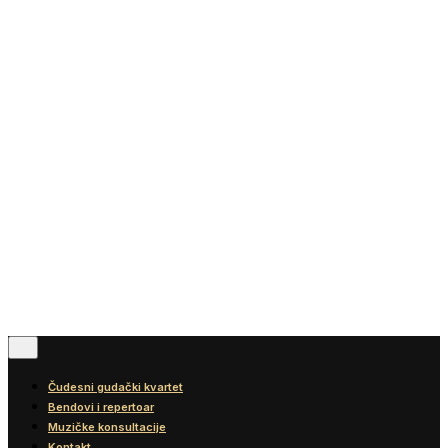
Vesti
Blog
Diskografija
Kontakt
© 2016-2026
Wonder Strings |
All rights reserved
Pratite nas
Čudesni gudački kvartet
Bendovi i repertoar
Muzičke konsultacije
Kontakt