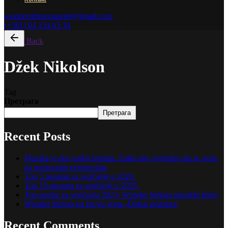
wonderstringsquartet@gmail.com
(+381) 64 154 63 34
Back
Džek Nikolson
Tag
Претрага
Претрага
Recent Posts
Muzika je deo vašeg brenda: Zašto nije svejedno šta se svira
na poslovnim eventovima
Top 5 pesama za venčanje u 2026.
Top 10 pesama za venčanje u 2025.
Top pesme za venčanja 2023- Wonder Strings muzički izbor
Wonder Strings na krovu sveta -Dubai avantura
Recent Comments