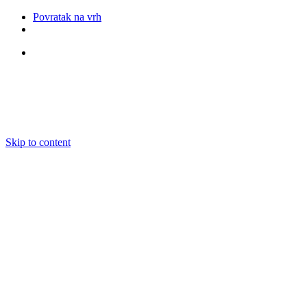
Povratak na vrh
Pratite nas
Skip to content
O nama
Ansambli