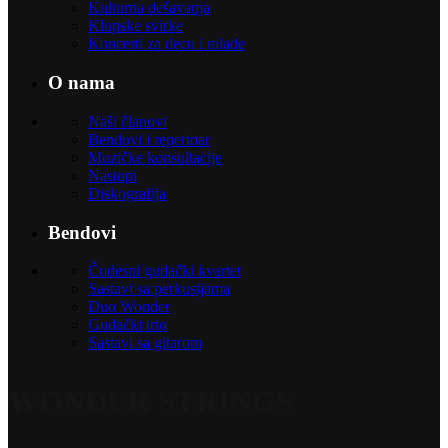
Kulturna dešavanja
Klupske svirke
Koncerti za decu i mlade
O nama
Naši članovi
Bendovi i repertoar
Muzičke konsultacije
Nastupi
Diskografija
Bendovi
Čudesni gudački kvartet
Sastavi sa perkusijama
Duo Wonder
Gudački trio
Sastavi sa gitarom
WONDER STRINGS