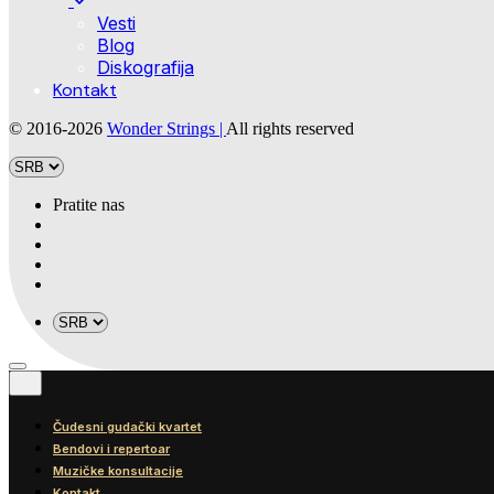
Vesti
Blog
Diskografija
Kontakt
© 2016-2026
Wonder Strings |
All rights reserved
Pratite nas
Čudesni gudački kvartet
Bendovi i repertoar
Muzičke konsultacije
Kontakt