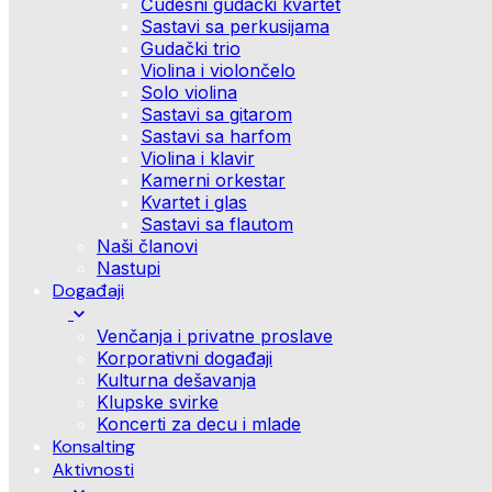
Čudesni gudački kvartet
Sastavi sa perkusijama
Gudački trio
Violina i violončelo
Solo violina
Sastavi sa gitarom
Sastavi sa harfom
Violina i klavir
Kamerni orkestar
Kvartet i glas
Sastavi sa flautom
Naši članovi
Nastupi
Događaji
Venčanja i privatne proslave
Korporativni događaji
Kulturna dešavanja
Klupske svirke
Koncerti za decu i mlade
Konsalting
Aktivnosti