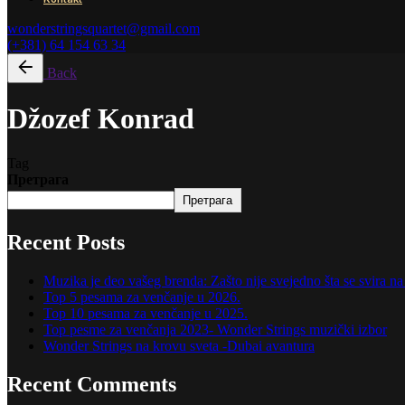
wonderstringsquartet@gmail.com
(+381) 64 154 63 34
Back
Džozef Konrad
Tag
Претрага
Претрага
Recent Posts
Muzika je deo vašeg brenda: Zašto nije svejedno šta se svira 
Top 5 pesama za venčanje u 2026.
Top 10 pesama za venčanje u 2025.
Top pesme za venčanja 2023- Wonder Strings muzički izbor
Wonder Strings na krovu sveta -Dubai avantura
Recent Comments