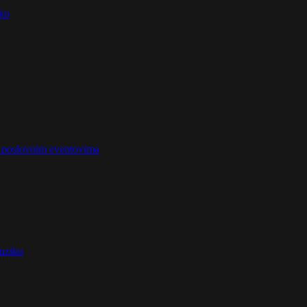
iku
na poslovnim eventovima
muziku