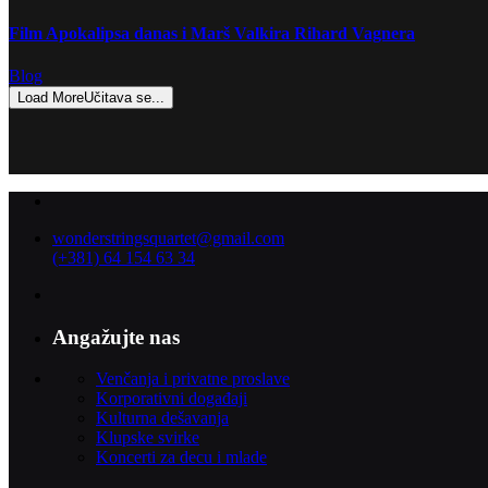
Film Apokalipsa danas i Marš Valkira Rihard Vagnera
Blog
Load More
Učitava se...
wonderstringsquartet@gmail.com
(+381) 64 154 63 34
Angažujte nas
Venčanja i privatne proslave
Korporativni događaji
Kulturna dešavanja
Klupske svirke
Koncerti za decu i mlade