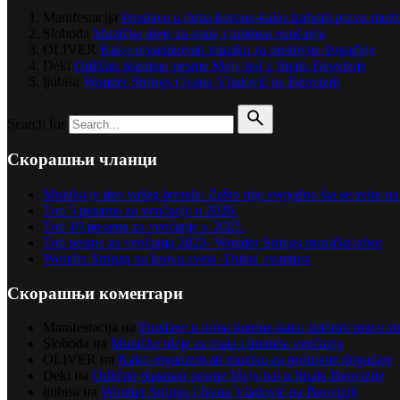
Manifestacija
Proslave u doba korone-kako izabrati pravu muz
Sloboda
Muzičke ideje za mala i intimna venčanja
OLIVER
Kako organizovati muziku za poslovne događaje
Deki
Odličan plasman pesme Moja bol u finalu Beovizije
ljubisa
Wonder Strings i Ivana Vladović na Beoviziji
Search for
Скорашњи чланци
Muzika je deo vašeg brenda: Zašto nije svejedno šta se svira 
Top 5 pesama za venčanje u 2026.
Top 10 pesama za venčanje u 2025.
Top pesme za venčanja 2023- Wonder Strings muzički izbor
Wonder Strings na krovu sveta -Dubai avantura
Скорашњи коментари
Manifestacija
на
Proslave u doba korone-kako izabrati pravu 
Sloboda
на
Muzičke ideje za mala i intimna venčanja
OLIVER
на
Kako organizovati muziku za poslovne događaje
Deki
на
Odličan plasman pesme Moja bol u finalu Beovizije
ljubisa
на
Wonder Strings i Ivana Vladović na Beoviziji