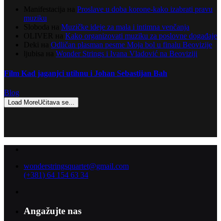
Manifestacija
на
Proslave u doba korone-kako izabrati pravu
muziku
Sloboda
на
Muzičke ideje za mala i intimna venčanja
OLIVER
на
Kako organizovati muziku za poslovne događaje
Deki
на
Odličan plasman pesme Moja bol u finalu Beovizije
ljubisa
на
Wonder Strings i Ivana Vladović na Beoviziji
Film Kad jaganjci utihnu i Johan Sebastijan Bah
Blog
Load More
Učitava se...
wonderstringsquartet@gmail.com
(+381) 64 154 63 34
Angažujte nas