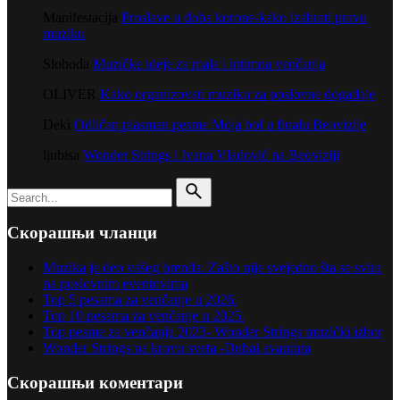
Manifestacija
Proslave u doba korone-kako izabrati pravu
muziku
Sloboda
Muzičke ideje za mala i intimna venčanja
OLIVER
Kako organizovati muziku za poslovne događaje
Deki
Odličan plasman pesme Moja bol u finalu Beovizije
ljubisa
Wonder Strings i Ivana Vladović na Beoviziji
Search
for
Скорашњи чланци
Muzika je deo vašeg brenda: Zašto nije svejedno šta se svira
na poslovnim eventovima
Top 5 pesama za venčanje u 2026.
Top 10 pesama za venčanje u 2025.
Top pesme za venčanja 2023- Wonder Strings muzički izbor
Wonder Strings na krovu sveta -Dubai avantura
Скорашњи коментари