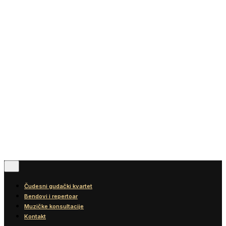
Vesti
Blog
Diskografija
Kontakt
© 2016-2026
Wonder Strings |
All rights reserved
Pratite nas
Čudesni gudački kvartet
Bendovi i repertoar
Muzičke konsultacije
Kontakt