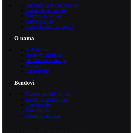
Venčanja i privatne proslave
Korporativni događaji
Kulturna dešavanja
Klupske svirke
Koncerti za decu i mlade
O nama
Naši članovi
Bendovi i repertoar
Muzičke konsultacije
Nastupi
Diskografija
Bendovi
Čudesni gudački kvartet
Sastavi sa perkusijama
Duo Wonder
Gudački trio
Sastavi sa gitarom
WONDER STRINGS