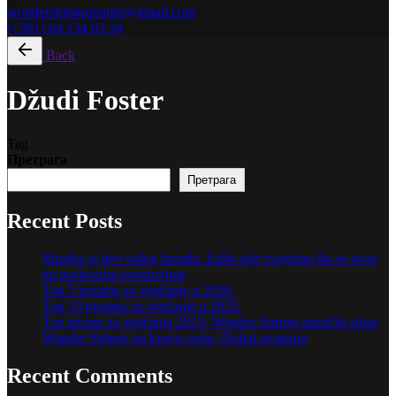
wonderstringsquartet@gmail.com
(+381) 64 154 63 34
Back
Džudi Foster
Tag
Претрага
Претрага
Recent Posts
Muzika je deo vašeg brenda: Zašto nije svejedno šta se svira
na poslovnim eventovima
Top 5 pesama za venčanje u 2026.
Top 10 pesama za venčanje u 2025.
Top pesme za venčanja 2023- Wonder Strings muzički izbor
Wonder Strings na krovu sveta -Dubai avantura
Recent Comments