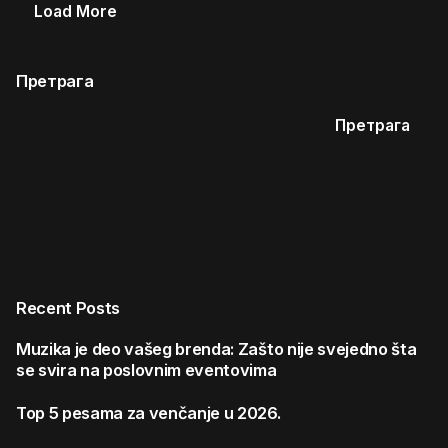
Load More
Претрага
Претрага
Recent Posts
Muzika je deo vašeg brenda: Zašto nije svejedno šta
se svira na poslovnim eventovima
Top 5 pesama za venčanje u 2026.