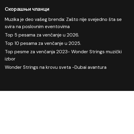
Скорашњи чланци
Muzika je deo vašeg brenda: Zašto nije svejedno šta se
svira na poslovnim eventovima
Top 5 pesama za venčanje u 2026.
Top 10 pesama za venčanje u 2025.
Top pesme za venčanja 2023- Wonder Strings muzički
izbor
Wonder Strings na krovu sveta -Dubai avantura
Скорашњи коментари
Manifestacija
на
Proslave u doba korone-kako izabrati