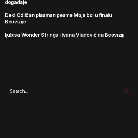
događaje
Deki
Odličan plasman pesme Moja bol u finalu
Beovizije
ljubisa
Wonder Strings i Ivana Vladović na Beoviziji
Search
for