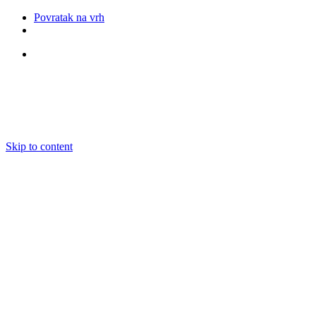
Povratak na vrh
Pratite nas
Skip to content
O nama
Ansambli