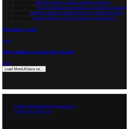
Sloboda
на
Muzičke ideje za mala i intimna venčanja
OLIVER
на
Kako organizovati muziku za poslovne događaje
Deki
на
Odličan plasman pesme Moja bol u finalu Beovizije
ljubisa
на
Wonder Strings i Ivana Vladović na Beoviziji
Sberbank Coctail
Vesti
Moje omiljene evergrin i džez obrade
Blog
Load More
Učitava se...
wonderstringsquartet@gmail.com
(+381) 64 154 63 34