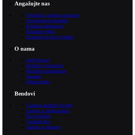
Angažujte nas
Venčanja i privatne proslave
Korporativni događaji
Kulturna dešavanja
Klupske svirke
Koncerti za decu i mlade
O nama
Naši članovi
Bendovi i repertoar
Muzičke konsultacije
Nastupi
Diskografija
Bendovi
Čudesni gudački kvartet
Sastavi sa perkusijama
Duo Wonder
Gudački trio
Sastavi sa gitarom