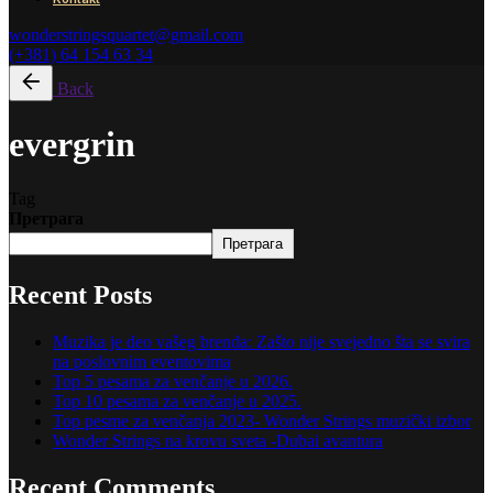
wonderstringsquartet@gmail.com
(+381) 64 154 63 34
Back
evergrin
Tag
Претрага
Претрага
Recent Posts
Muzika je deo vašeg brenda: Zašto nije svejedno šta se svira
na poslovnim eventovima
Top 5 pesama za venčanje u 2026.
Top 10 pesama za venčanje u 2025.
Top pesme za venčanja 2023- Wonder Strings muzički izbor
Wonder Strings na krovu sveta -Dubai avantura
Recent Comments