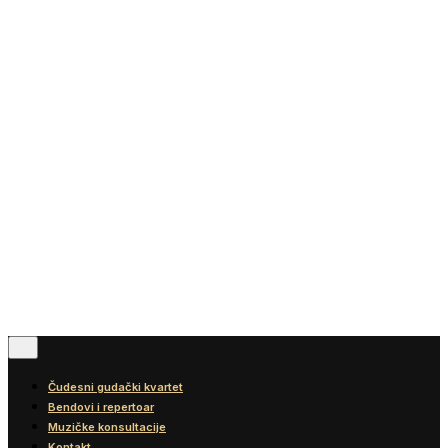
Vesti
Blog
Diskografija
Kontakt
© 2016-2026
Wonder Strings |
All rights reserved
Pratite nas
Čudesni gudački kvartet
Bendovi i repertoar
Muzičke konsultacije
Kontakt