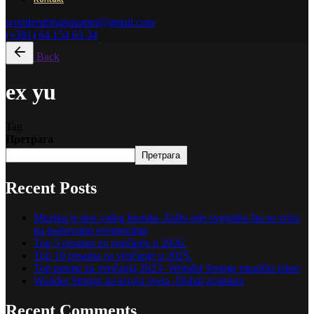
wonderstringsquartet@gmail.com
(+381) 64 154 63 34
Back
ex yu
Tag
Претрага
Претрага
Recent Posts
Muzika je deo vašeg brenda: Zašto nije svejedno šta se svira
na poslovnim eventovima
Top 5 pesama za venčanje u 2026.
Top 10 pesama za venčanje u 2025.
Top pesme za venčanja 2023- Wonder Strings muzički izbor
Wonder Strings na krovu sveta -Dubai avantura
Recent Comments