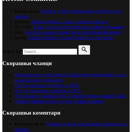
Manifestacija
Proslave u doba korone-kako izabrati pravu
muziku
Sloboda
Muzičke ideje za mala i intimna venčanja
OLIVER
Kako organizovati muziku za poslovne događaje
Deki
Odličan plasman pesme Moja bol u finalu Beovizije
ljubisa
Wonder Strings i Ivana Vladović na Beoviziji
Search for
Скорашњи чланци
Muzika je deo vašeg brenda: Zašto nije svejedno šta se svira
na poslovnim eventovima
Top 5 pesama za venčanje u 2026.
Top 10 pesama za venčanje u 2025.
Top pesme za venčanja 2023- Wonder Strings muzički izbor
Wonder Strings na krovu sveta -Dubai avantura
Скорашњи коментари
Manifestacija
на
Proslave u doba korone-kako izabrati pravu
muziku