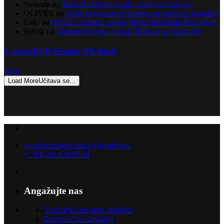
Sloboda
на
Muzičke ideje za mala i intimna venčanja
OLIVER
на
Kako organizovati muziku za poslovne događaje
Deki
на
Odličan plasman pesme Moja bol u finalu Beovizije
ljubisa
на
Wonder Strings i Ivana Vladović na Beoviziji
U prodaji CD Wonder, YU Rock!
Vesti
Load More
Učitava se...
wonderstringsquartet@gmail.com
(+381) 64 154 63 34
Angažujte nas
Venčanja i privatne proslave
Korporativni događaji