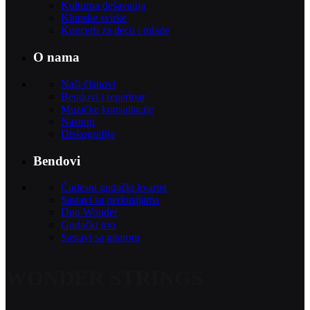
Kulturna dešavanja
Klupske svirke
Koncerti za decu i mlade
O nama
Naši članovi
Bendovi i repertoar
Muzičke konsultacije
Nastupi
Diskografija
Bendovi
Čudesni gudački kvartet
Sastavi sa perkusijama
Duo Wonder
Gudački trio
Sastavi sa gitarom
WONDER STRINGS