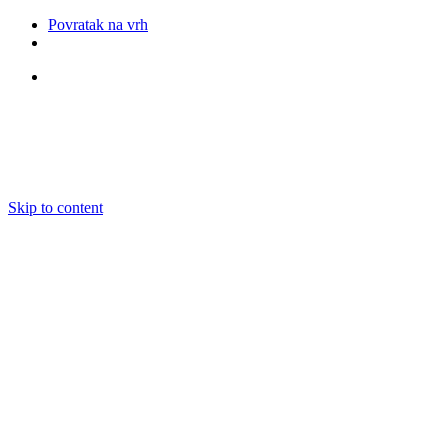
Povratak na vrh
Pratite nas
Skip to content
O nama
Ansambli