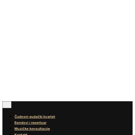
Vesti
Blog
Diskografija
Kontakt
© 2016-2026
Wonder Strings |
All rights reserved
Pratite nas
Čudesni gudački kvartet
Bendovi i repertoar
Muzičke konsultacije
Kontakt