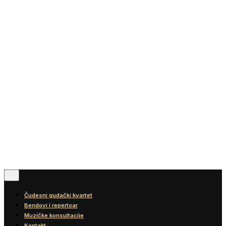
Vesti
Blog
Diskografija
Kontakt
© 2016-2026
Wonder Strings |
All rights reserved
Pratite nas
Čudesni gudački kvartet
Bendovi i repertoar
Muzičke konsultacije
Kontakt