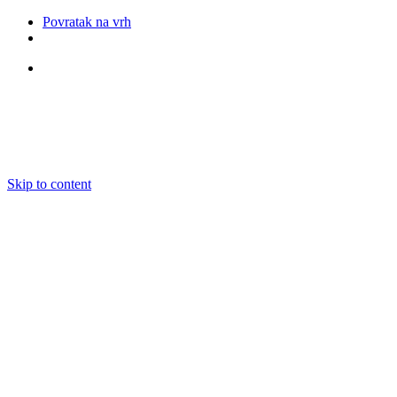
Povratak na vrh
Pratite nas
Skip to content
O nama
Ansambli