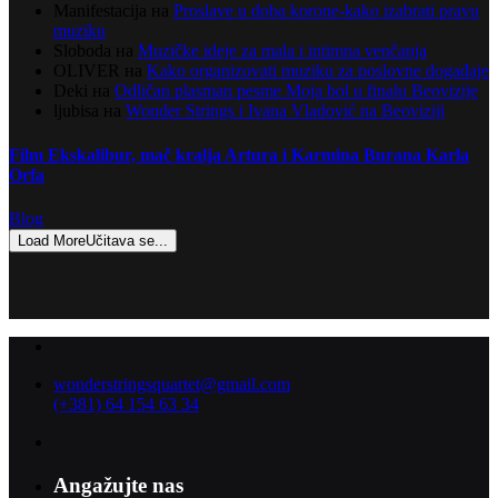
Manifestacija
на
Proslave u doba korone-kako izabrati pravu
muziku
Sloboda
на
Muzičke ideje za mala i intimna venčanja
OLIVER
на
Kako organizovati muziku za poslovne događaje
Deki
на
Odličan plasman pesme Moja bol u finalu Beovizije
ljubisa
на
Wonder Strings i Ivana Vladović na Beoviziji
Film Ekskalibur, mač kralja Artura i Karmina Burana Karla
Orfa
Blog
Load More
Učitava se...
wonderstringsquartet@gmail.com
(+381) 64 154 63 34
Angažujte nas