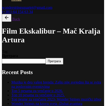
wonderstringsquartet@gmail.com
(+381) 64 154 63 34
Back
Film Ekskalibur – Mač Kralja
Artura
Tag
Претрага
Претрага
Recent Posts
Muzika je deo vašeg brenda: Zašto nije svejedno šta se svira
na poslovnim eventovima
Top 5 pesama za venčanje u 2026.
Top 10 pesama za venčanje u 2025.
Top pesme za venčanja 2023- Wonder Strings muzički izbor
Wonder Strings na krovu sveta -Dubai avantura