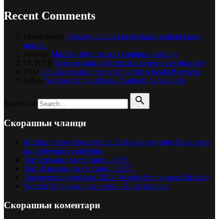
Recent Comments
Manifestacija
Proslave u doba korone-kako izabrati pravu
muziku
Sloboda
Muzičke ideje za mala i intimna venčanja
OLIVER
Kako organizovati muziku za poslovne događaje
Deki
Odličan plasman pesme Moja bol u finalu Beovizije
ljubisa
Wonder Strings i Ivana Vladović na Beoviziji
Search for
Скорашњи чланци
Muzika je deo vašeg brenda: Zašto nije svejedno šta se svira
na poslovnim eventovima
Top 5 pesama za venčanje u 2026.
Top 10 pesama za venčanje u 2025.
Top pesme za venčanja 2023- Wonder Strings muzički izbor
Wonder Strings na krovu sveta -Dubai avantura
Скорашњи коментари