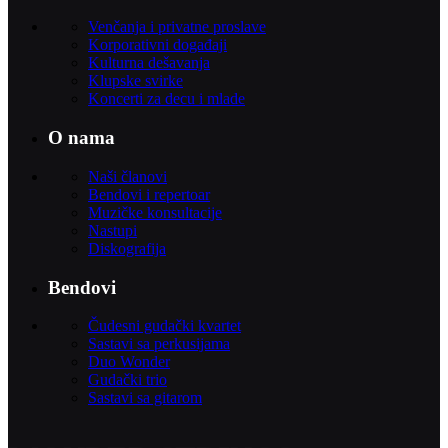
Venčanja i privatne proslave
Korporativni događaji
Kulturna dešavanja
Klupske svirke
Koncerti za decu i mlade
O nama
Naši članovi
Bendovi i repertoar
Muzičke konsultacije
Nastupi
Diskografija
Bendovi
Čudesni gudački kvartet
Sastavi sa perkusijama
Duo Wonder
Gudački trio
Sastavi sa gitarom