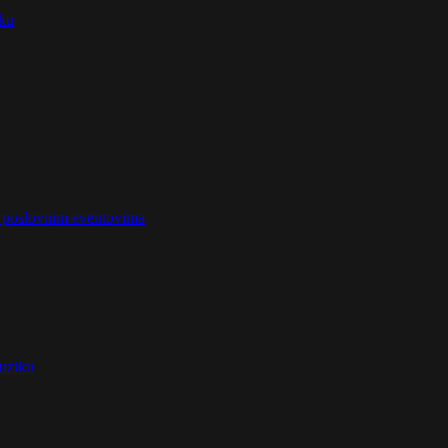
iku
na poslovnim eventovima
muziku