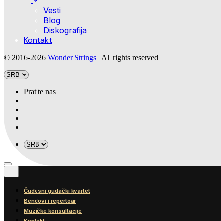
Vesti
Blog
Diskografija
Kontakt
© 2016-2026
Wonder Strings |
All rights reserved
Pratite nas
Čudesni gudački kvartet
Bendovi i repertoar
Muzičke konsultacije
Kontakt