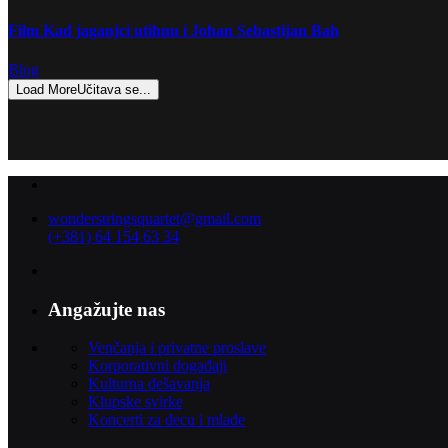
Film Kad jaganjci utihnu i Johan Sebastijan Bah
Blog
Load More
Učitava se...
wonderstringsquartet@gmail.com
(+381) 64 154 63 34
Angažujte nas
Venčanja i privatne proslave
Korporativni događaji
Kulturna dešavanja
Klupske svirke
Koncerti za decu i mlade