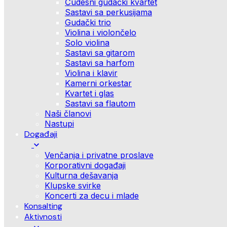
Čudesni gudački kvartet
Sastavi sa perkusijama
Gudački trio
Violina i violončelo
Solo violina
Sastavi sa gitarom
Sastavi sa harfom
Violina i klavir
Kamerni orkestar
Kvartet i glas
Sastavi sa flautom
Naši članovi
Nastupi
Događaji
Venčanja i privatne proslave
Korporativni događaji
Kulturna dešavanja
Klupske svirke
Koncerti za decu i mlade
Konsalting
Aktivnosti