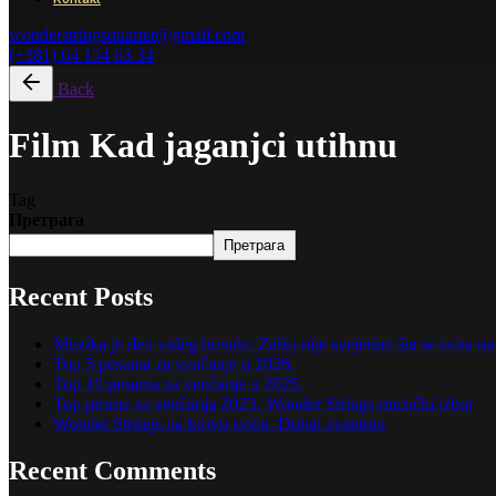
wonderstringsquartet@gmail.com
(+381) 64 154 63 34
Back
Film Kad jaganjci utihnu
Tag
Претрага
Претрага
Recent Posts
Muzika je deo vašeg brenda: Zašto nije svejedno šta se svira 
Top 5 pesama za venčanje u 2026.
Top 10 pesama za venčanje u 2025.
Top pesme za venčanja 2023- Wonder Strings muzički izbor
Wonder Strings na krovu sveta -Dubai avantura
Recent Comments