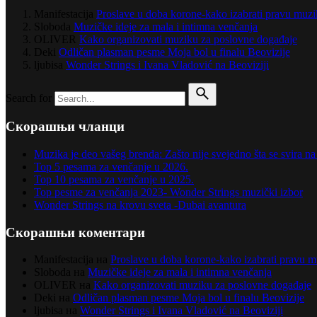
Manifestacija
Proslave u doba korone-kako izabrati pravu muz
Sloboda
Muzičke ideje za mala i intimna venčanja
OLIVER
Kako organizovati muziku za poslovne događaje
Deki
Odličan plasman pesme Moja bol u finalu Beovizije
ljubisa
Wonder Strings i Ivana Vladović na Beoviziji
Search for
Скорашњи чланци
Muzika je deo vašeg brenda: Zašto nije svejedno šta se svira 
Top 5 pesama za venčanje u 2026.
Top 10 pesama za venčanje u 2025.
Top pesme za venčanja 2023- Wonder Strings muzički izbor
Wonder Strings na krovu sveta -Dubai avantura
Скорашњи коментари
Manifestacija
на
Proslave u doba korone-kako izabrati pravu 
Sloboda
на
Muzičke ideje za mala i intimna venčanja
OLIVER
на
Kako organizovati muziku za poslovne događaje
Deki
на
Odličan plasman pesme Moja bol u finalu Beovizije
ljubisa
на
Wonder Strings i Ivana Vladović na Beoviziji