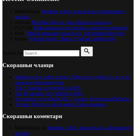
Manifestacija
Proslave u doba korone-kako izabrati pravu
muziku
Sloboda
Muzičke ideje za mala i intimna venčanja
OLIVER
Kako organizovati muziku za poslovne događaje
Deki
Odličan plasman pesme Moja bol u finalu Beovizije
ljubisa
Wonder Strings i Ivana Vladović na Beoviziji
Search for
Скорашњи чланци
Muzika je deo vašeg brenda: Zašto nije svejedno šta se svira
na poslovnim eventovima
Top 5 pesama za venčanje u 2026.
Top 10 pesama za venčanje u 2025.
Top pesme za venčanja 2023- Wonder Strings muzički izbor
Wonder Strings na krovu sveta -Dubai avantura
Скорашњи коментари
Manifestacija
на
Proslave u doba korone-kako izabrati pravu
muziku