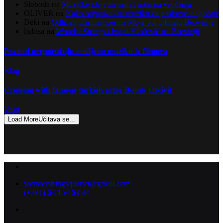
Sloboda
на
Muzičke ideje za mala i intimna venčanja
OLIVER
на
Kako organizovati muziku za poslovne događaje
Deki
на
Odličan plasman pesme Moja bol u finalu Beovizije
ljubisa
на
Wonder Strings i Ivana Vladović na Beoviziji
Poznati preporučuju omiljenu muziku iz filmova
Blog
Cruising with famous turkish actor Burak Ozcivit
Vesti
Load More
Učitava se...
wonderstringsquartet@gmail.com
(+381) 64 154 63 34