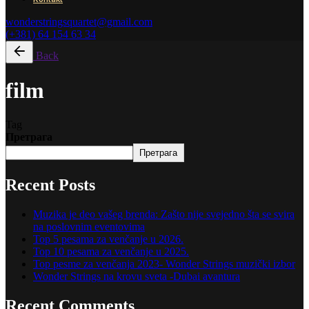
wonderstringsquartet@gmail.com
(+381) 64 154 63 34
Back
film
Tag
Претрага
Претрага
Recent Posts
Muzika je deo vašeg brenda: Zašto nije svejedno šta se svira
na poslovnim eventovima
Top 5 pesama za venčanje u 2026.
Top 10 pesama za venčanje u 2025.
Top pesme za venčanja 2023- Wonder Strings muzički izbor
Wonder Strings na krovu sveta -Dubai avantura
Recent Comments