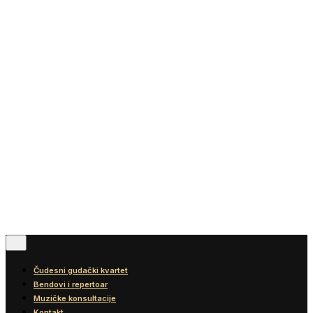
Vesti
Blog
Diskografija
Kontakt
© 2016-2026
Wonder Strings |
All rights reserved
Pratite nas
Čudesni gudački kvartet
Bendovi i repertoar
Muzičke konsultacije
Kontakt