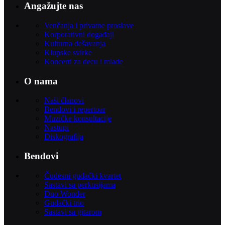
Angažujte nas
Venčanja i privatne proslave
Korporativni događaji
Kulturna dešavanja
Klupske svirke
Koncerti za decu i mlade
O nama
Naši članovi
Bendovi i repertoar
Muzičke konsultacije
Nastupi
Diskografija
Bendovi
Čudesni gudački kvartet
Sastavi sa perkusijama
Duo Wonder
Gudački trio
Sastavi sa gitarom