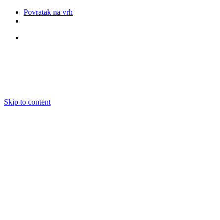
Povratak na vrh
Pratite nas
Skip to content
O nama
Ansambli