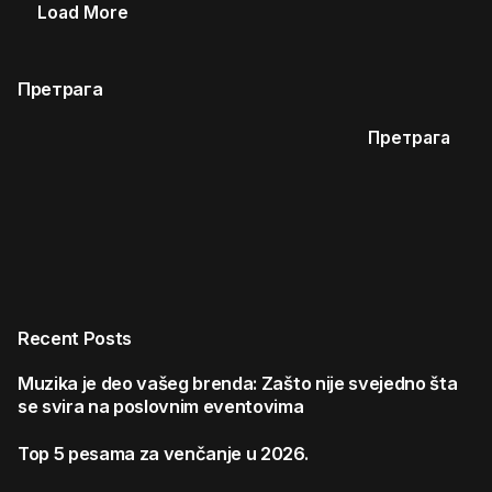
Load More
Претрага
Претрага
Recent Posts
Muzika je deo vašeg brenda: Zašto nije svejedno šta
se svira na poslovnim eventovima
Top 5 pesama za venčanje u 2026.