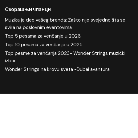
Скорашњи чланци
Muzika je deo vašeg brenda: Zašto nije svejedno šta se
svira na poslovnim eventovima
Top 5 pesama za venčanje u 2026.
Top 10 pesama za venčanje u 2025.
Top pesme za venčanja 2023- Wonder Strings muzički
izbor
Wonder Strings na krovu sveta -Dubai avantura
Скорашњи коментари
Manifestacija
на
Proslave u doba korone-kako izabrati