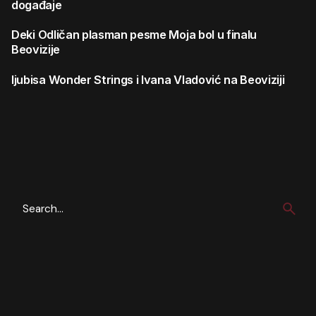
događaje
Deki
Odličan plasman pesme Moja bol u finalu
Beovizije
ljubisa
Wonder Strings i Ivana Vladović na Beoviziji
Search
for