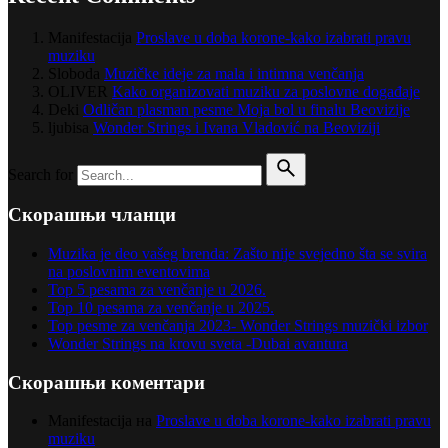
Manifestacija
Proslave u doba korone-kako izabrati pravu
muziku
Sloboda
Muzičke ideje za mala i intimna venčanja
OLIVER
Kako organizovati muziku za poslovne događaje
Deki
Odličan plasman pesme Moja bol u finalu Beovizije
ljubisa
Wonder Strings i Ivana Vladović na Beoviziji
Search for
Скорашњи чланци
Muzika je deo vašeg brenda: Zašto nije svejedno šta se svira
na poslovnim eventovima
Top 5 pesama za venčanje u 2026.
Top 10 pesama za venčanje u 2025.
Top pesme za venčanja 2023- Wonder Strings muzički izbor
Wonder Strings na krovu sveta -Dubai avantura
Скорашњи коментари
Manifestacija
на
Proslave u doba korone-kako izabrati pravu
muziku