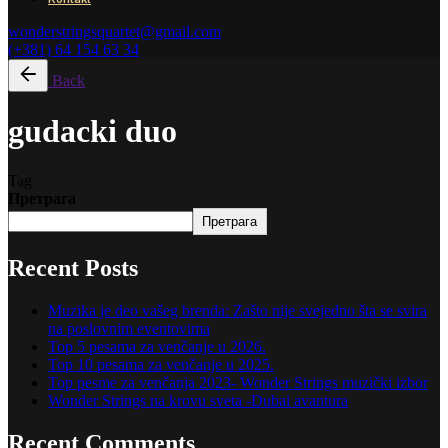
wonderstringsquartet@gmail.com
(+381) 64 154 63 34
Back
gudacki duo
Tag
Претрага
Претрага
Recent Posts
Muzika je deo vašeg brenda: Zašto nije svejedno šta se svira
na poslovnim eventovima
Top 5 pesama za venčanje u 2026.
Top 10 pesama za venčanje u 2025.
Top pesme za venčanja 2023- Wonder Strings muzički izbor
Wonder Strings na krovu sveta -Dubai avantura
Recent Comments