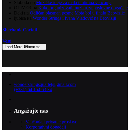
Sloboda
на
Muzičke ideje za mala i intimna venčanja
OLIVER
на
Kako organizovati muziku za poslovne događaje
Deki
на
Odličan plasman pesme Moja bol u finalu Beovizije
ljubisa
на
Wonder Strings i Ivana Vladović na Beoviziji
Sberbank Coctail
Vesti
Load More
Učitava se...
wonderstringsquartet@gmail.com
(+381) 64 154 63 34
Angažujte nas
Venčanja i privatne proslave
Korporativni događaji