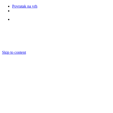
Povratak na vrh
Pratite nas
Skip to content
O nama
Ansambli