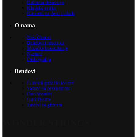
Kulturna dešavanja
Klupske svirke
Koncerti za decu i mlade
O nama
Naši članovi
Bendovi i repertoar
Muzičke konsultacije
Nastupi
Diskografija
Bendovi
Čudesni gudački kvartet
Sastavi sa perkusijama
Duo Wonder
Gudački trio
Sastavi sa gitarom
WONDER STRINGS