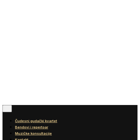
Vesti
Blog
Diskografija
Kontakt
© 2016-2026
Wonder Strings |
All rights reserved
Pratite nas
Čudesni gudački kvartet
Bendovi i repertoar
Muzičke konsultacije
Kontakt