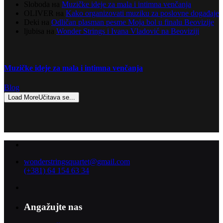
Sloboda
на
Muzičke ideje za mala i intimna venčanja
OLIVER
на
Kako organizovati muziku za poslovne događaje
Deki
на
Odličan plasman pesme Moja bol u finalu Beovizije
ljubisa
на
Wonder Strings i Ivana Vladović na Beoviziji
Muzičke ideje za mala i intimna venčanja
Blog
Load More
Učitava se...
wonderstringsquartet@gmail.com
(+381) 64 154 63 34
Angažujte nas