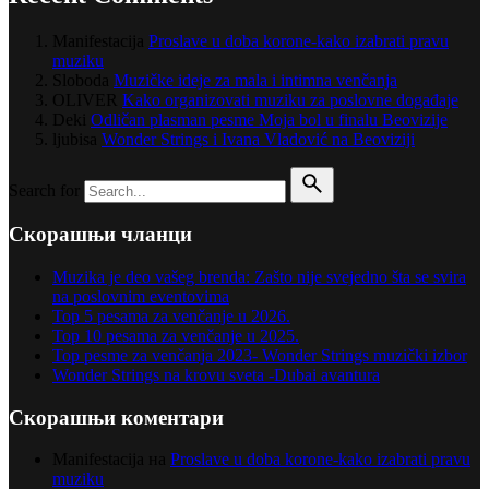
Manifestacija
Proslave u doba korone-kako izabrati pravu
muziku
Sloboda
Muzičke ideje za mala i intimna venčanja
OLIVER
Kako organizovati muziku za poslovne događaje
Deki
Odličan plasman pesme Moja bol u finalu Beovizije
ljubisa
Wonder Strings i Ivana Vladović na Beoviziji
Search for
Скорашњи чланци
Muzika je deo vašeg brenda: Zašto nije svejedno šta se svira
na poslovnim eventovima
Top 5 pesama za venčanje u 2026.
Top 10 pesama za venčanje u 2025.
Top pesme za venčanja 2023- Wonder Strings muzički izbor
Wonder Strings na krovu sveta -Dubai avantura
Скорашњи коментари
Manifestacija
на
Proslave u doba korone-kako izabrati pravu
muziku