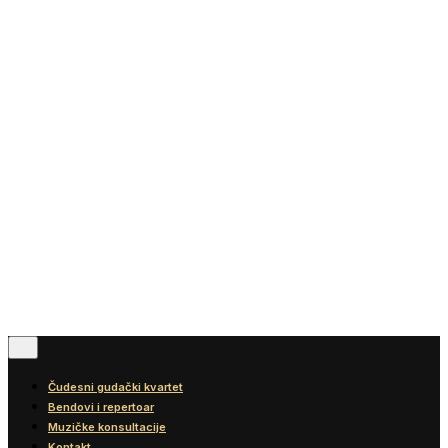
Vesti
Blog
Diskografija
Kontakt
© 2016-2026
Wonder Strings |
All rights reserved
Pratite nas
Čudesni gudački kvartet
Bendovi i repertoar
Muzičke konsultacije
Kontakt