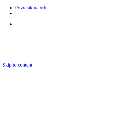
Povratak na vrh
Pratite nas
Skip to content
O nama
Ansambli