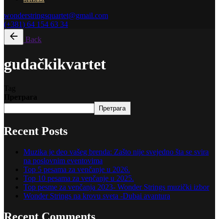
wonderstringsquartet@gmail.com
(+381) 64 154 63 34
Back
gudačkikvartet
Tag
Претрага
Претрага
Recent Posts
Muzika je deo vašeg brenda: Zašto nije svejedno šta se svira
na poslovnim eventovima
Top 5 pesama za venčanje u 2026.
Top 10 pesama za venčanje u 2025.
Top pesme za venčanja 2023- Wonder Strings muzički izbor
Wonder Strings na krovu sveta -Dubai avantura
Recent Comments