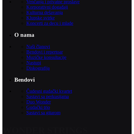
Venčanja i privatne proslave
Korporativni događaji
Kulturna dešavanja
Klupske svirke
Koncerti za decu i mlade
O nama
Naši članovi
Bendovi i repertoar
Muzičke konsultacije
Nastupi
Diskografija
Bendovi
Čudesni gudački kvartet
Sastavi sa perkusijama
Duo Wonder
Gudački trio
Sastavi sa gitarom
WONDER STRINGS