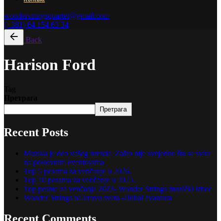
wonderstringsquartet@gmail.com
(+381) 64 154 63 34
Back
Harison Ford
Tag
Претрага
Претрага
Recent Posts
Muzika je deo vašeg brenda: Zašto nije svejedno šta se svira
na poslovnim eventovima
Top 5 pesama za venčanje u 2026.
Top 10 pesama za venčanje u 2025.
Top pesme za venčanja 2023- Wonder Strings muzički izbor
Wonder Strings na krovu sveta -Dubai avantura
Recent Comments