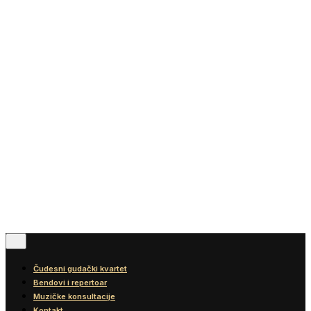
Vesti
Blog
Diskografija
Kontakt
© 2016-2026
Wonder Strings |
All rights reserved
Pratite nas
Čudesni gudački kvartet
Bendovi i repertoar
Muzičke konsultacije
Kontakt