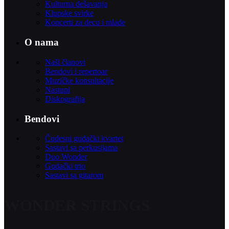
Kulturna dešavanja
Klupske svirke
Koncerti za decu i mlade
O nama
Naši članovi
Bendovi i repertoar
Muzičke konsultacije
Nastupi
Diskografija
Bendovi
Čudesni gudački kvartet
Sastavi sa perkusijama
Duo Wonder
Gudački trio
Sastavi sa gitarom
WONDER STRINGS