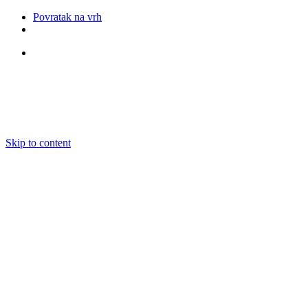
Povratak na vrh
Pratite nas
Skip to content
O nama
Ansambli