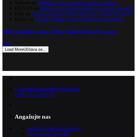
Sloboda
на
Muzičke ideje za mala i intimna venčanja
OLIVER
на
Kako organizovati muziku za poslovne događaje
Deki
на
Odličan plasman pesme Moja bol u finalu Beovizije
ljubisa
на
Wonder Strings i Ivana Vladović na Beoviziji
Film Apokalipsa danas i Marš Valkira Rihard Vagnera
Blog
Load More
Učitava se...
wonderstringsquartet@gmail.com
(+381) 64 154 63 34
Angažujte nas
Venčanja i privatne proslave
Korporativni događaji