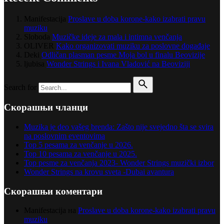
Manifestacija
Proslave u doba korone-kako izabrati pravu
muziku
Sloboda
Muzičke ideje za mala i intimna venčanja
OLIVER
Kako organizovati muziku za poslovne događaje
Deki
Odličan plasman pesme Moja bol u finalu Beovizije
ljubisa
Wonder Strings i Ivana Vladović na Beoviziji
Search for
Скорашњи чланци
Muzika je deo vašeg brenda: Zašto nije svejedno šta se svira
na poslovnim eventovima
Top 5 pesama za venčanje u 2026.
Top 10 pesama za venčanje u 2025.
Top pesme za venčanja 2023- Wonder Strings muzički izbor
Wonder Strings na krovu sveta -Dubai avantura
Скорашњи коментари
Manifestacija
на
Proslave u doba korone-kako izabrati pravu
muziku