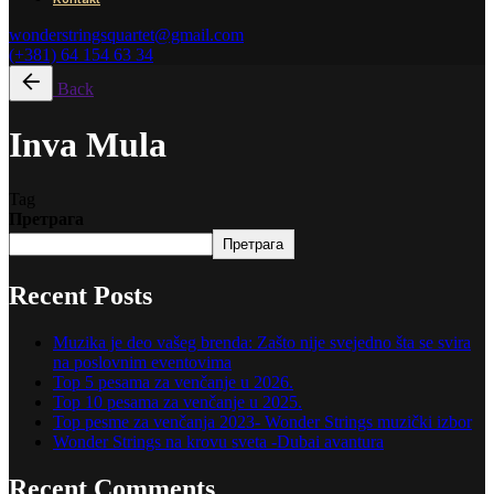
wonderstringsquartet@gmail.com
(+381) 64 154 63 34
Back
Inva Mula
Tag
Претрага
Претрага
Recent Posts
Muzika je deo vašeg brenda: Zašto nije svejedno šta se svira
na poslovnim eventovima
Top 5 pesama za venčanje u 2026.
Top 10 pesama za venčanje u 2025.
Top pesme za venčanja 2023- Wonder Strings muzički izbor
Wonder Strings na krovu sveta -Dubai avantura
Recent Comments