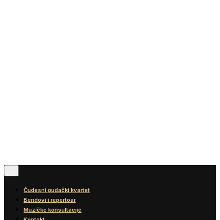
Vesti
Blog
Diskografija
Kontakt
© 2016-2026
Wonder Strings |
All rights reserved
Pratite nas
Čudesni gudački kvartet
Bendovi i repertoar
Muzičke konsultacije
Kontakt