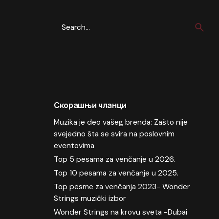
Search
for
Скорашњи чланци
Muzika je deo vašeg brenda: Zašto nije
svejedno šta se svira na poslovnim
eventovima
Top 5 pesama za venčanje u 2026.
Top 10 pesama za venčanje u 2025.
Top pesme za venčanja 2023- Wonder
Strings muzički izbor
Wonder Strings na krovu sveta -Dubai