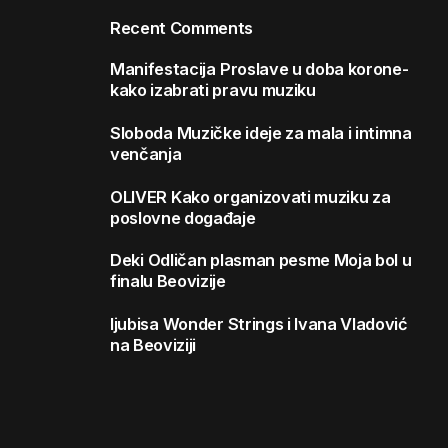
Recent Comments
Manifestacija
Proslave u doba korone-
kako izabrati pravu muziku
Sloboda
Muzičke ideje za mala i intimna
venčanja
OLIVER
Kako organizovati muziku za
poslovne događaje
Deki
Odličan plasman pesme Moja bol u
finalu Beovizije
ljubisa
Wonder Strings i Ivana Vladović
na Beoviziji