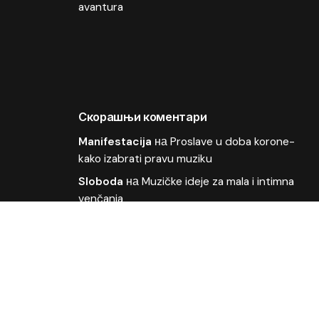
avantura
Скорашњи коментари
Manifestacija
на
Proslave u doba korone-
kako izabrati pravu muziku
Sloboda
на
Muzičke ideje za mala i intimna
venčanja
OLIVER
на
Kako organizovati muziku za
poslovne događaje
Deki
на
Odličan plasman pesme Moja bol u
finalu Beovizije
ljubisa
на
Wonder Strings i Ivana Vladović na
Beoviziji