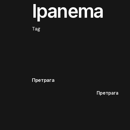
Ipanema
Tag
Претрага
Претрага