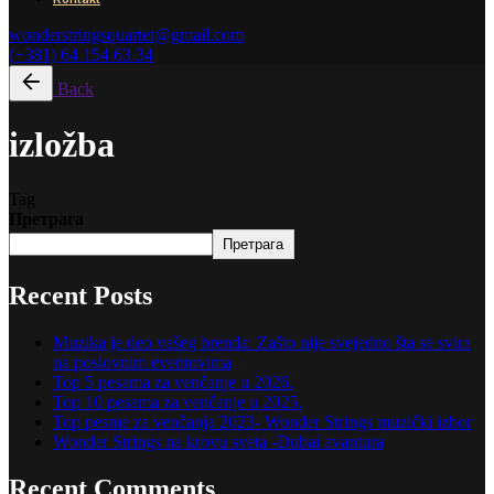
wonderstringsquartet@gmail.com
(+381) 64 154 63 34
Back
izložba
Tag
Претрага
Претрага
Recent Posts
Muzika je deo vašeg brenda: Zašto nije svejedno šta se svira
na poslovnim eventovima
Top 5 pesama za venčanje u 2026.
Top 10 pesama za venčanje u 2025.
Top pesme za venčanja 2023- Wonder Strings muzički izbor
Wonder Strings na krovu sveta -Dubai avantura
Recent Comments