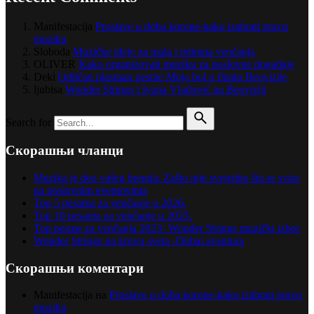
Manifestacija
Proslave u doba korone-kako izabrati pravu
muziku
Sloboda
Muzičke ideje za mala i intimna venčanja
OLIVER
Kako organizovati muziku za poslovne događaje
Deki
Odličan plasman pesme Moja bol u finalu Beovizije
ljubisa
Wonder Strings i Ivana Vladović na Beoviziji
Search for
Скорашњи чланци
Muzika je deo vašeg brenda: Zašto nije svejedno šta se svira
na poslovnim eventovima
Top 5 pesama za venčanje u 2026.
Top 10 pesama za venčanje u 2025.
Top pesme za venčanja 2023- Wonder Strings muzički izbor
Wonder Strings na krovu sveta -Dubai avantura
Скорашњи коментари
Manifestacija
на
Proslave u doba korone-kako izabrati pravu
muziku