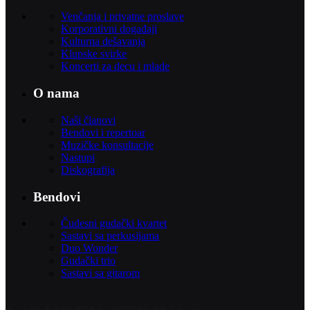
Venčanja i privatne proslave
Korporativni događaji
Kulturna dešavanja
Klupske svirke
Koncerti za decu i mlade
O nama
Naši članovi
Bendovi i repertoar
Muzičke konsultacije
Nastupi
Diskografija
Bendovi
Čudesni gudački kvartet
Sastavi sa perkusijama
Duo Wonder
Gudački trio
Sastavi sa gitarom