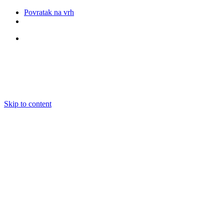
Povratak na vrh
Pratite nas
Skip to content
O nama
Ansambli