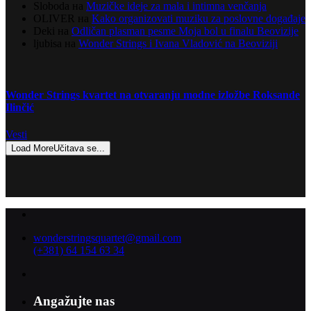
Sloboda
на
Muzičke ideje za mala i intimna venčanja
OLIVER
на
Kako organizovati muziku za poslovne događaje
Deki
на
Odličan plasman pesme Moja bol u finalu Beovizije
ljubisa
на
Wonder Strings i Ivana Vladović na Beoviziji
Wonder Strings kvartet na otvaranju modne izložbe Roksande
Ilinčić
Vesti
Load More
Učitava se...
wonderstringsquartet@gmail.com
(+381) 64 154 63 34
Angažujte nas