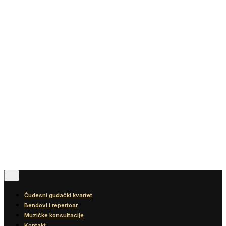
Vesti
Blog
Diskografija
Kontakt
© 2016-2026
Wonder Strings |
All rights reserved
Pratite nas
Čudesni gudački kvartet
Bendovi i repertoar
Muzičke konsultacije
Kontakt