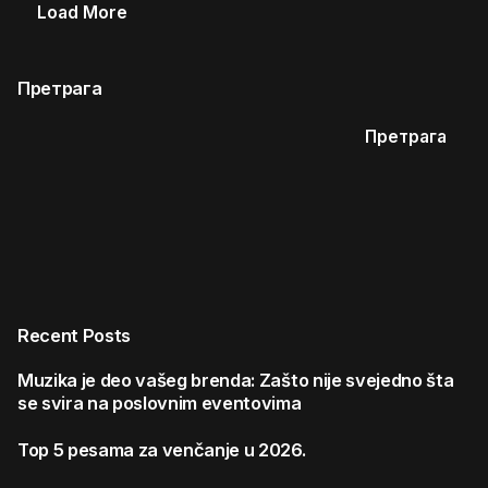
Load More
Претрага
Претрага
Recent Posts
Muzika je deo vašeg brenda: Zašto nije svejedno šta
se svira na poslovnim eventovima
Top 5 pesama za venčanje u 2026.