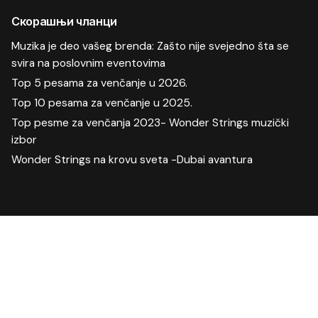
Скорашњи чланци
Muzika je deo vašeg brenda: Zašto nije svejedno šta se
svira na poslovnim eventovima
Top 5 pesama za venčanje u 2026.
Top 10 pesama za venčanje u 2025.
Top pesme za venčanja 2023- Wonder Strings muzički
izbor
Wonder Strings na krovu sveta -Dubai avantura
Скорашњи коментари
Manifestacija
на
Proslave u doba korone-kako izabrati