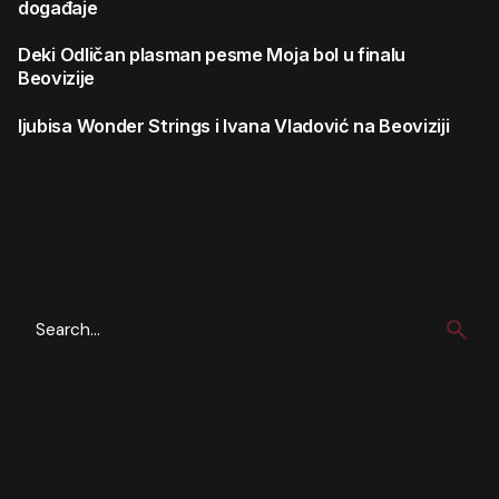
događaje
Deki
Odličan plasman pesme Moja bol u finalu
Beovizije
ljubisa
Wonder Strings i Ivana Vladović na Beoviziji
Search
for