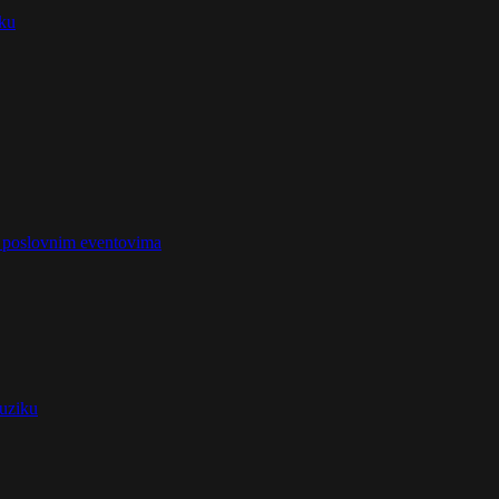
iku
na poslovnim eventovima
muziku