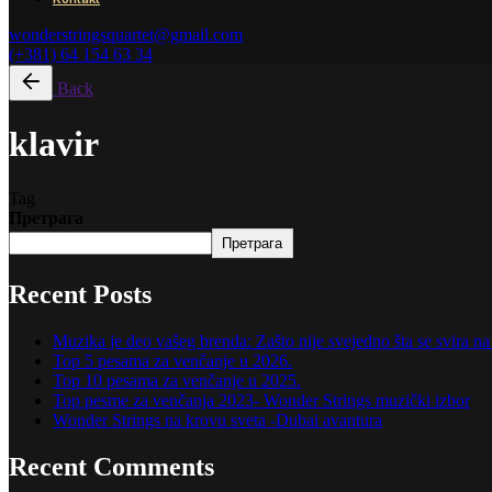
wonderstringsquartet@gmail.com
(+381) 64 154 63 34
Back
klavir
Tag
Претрага
Претрага
Recent Posts
Muzika je deo vašeg brenda: Zašto nije svejedno šta se svira 
Top 5 pesama za venčanje u 2026.
Top 10 pesama za venčanje u 2025.
Top pesme za venčanja 2023- Wonder Strings muzički izbor
Wonder Strings na krovu sveta -Dubai avantura
Recent Comments