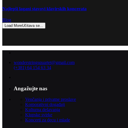
Najlepši lagani stavovi klavirskih koncerata
Blog
Load More
Učitava se...
wonderstringsquartet@gmail.com
(+381) 64 154 63 34
Angažujte nas
Venčanja i privatne proslave
Korporativni događaji
Kulturna dešavanja
Klupske svirke
Koncerti za decu i mlade