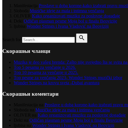
Manifestacija
Proslave u doba korone-kako izabrati pravu muz
Sloboda
Muzičke ideje za mala i intimna venčanja
OLIVER
Kako organizovati muziku za poslovne događaje
Deki
Odličan plasman pesme Moja bol u finalu Beovizije
ljubisa
Wonder Strings i Ivana Vladović na Beoviziji
Search for
Скорашњи чланци
Muzika je deo vašeg brenda: Zašto nije svejedno šta se svira 
Top 5 pesama za venčanje u 2026.
Top 10 pesama za venčanje u 2025.
Top pesme za venčanja 2023- Wonder Strings muzički izbor
Wonder Strings na krovu sveta -Dubai avantura
Скорашњи коментари
Manifestacija
на
Proslave u doba korone-kako izabrati pravu 
Sloboda
на
Muzičke ideje za mala i intimna venčanja
OLIVER
на
Kako organizovati muziku za poslovne događaje
Deki
на
Odličan plasman pesme Moja bol u finalu Beovizije
ljubisa
на
Wonder Strings i Ivana Vladović na Beoviziji