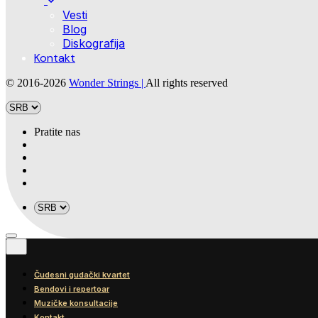
Vesti
Blog
Diskografija
Kontakt
© 2016-2026
Wonder Strings |
All rights reserved
Pratite nas
Čudesni gudački kvartet
Bendovi i repertoar
Muzičke konsultacije
Kontakt