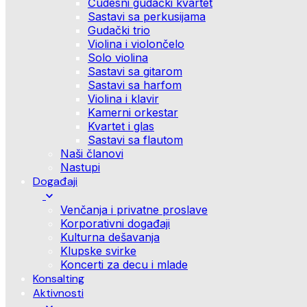
Čudesni gudački kvartet
Sastavi sa perkusijama
Gudački trio
Violina i violončelo
Solo violina
Sastavi sa gitarom
Sastavi sa harfom
Violina i klavir
Kamerni orkestar
Kvartet i glas
Sastavi sa flautom
Naši članovi
Nastupi
Događaji
Venčanja i privatne proslave
Korporativni događaji
Kulturna dešavanja
Klupske svirke
Koncerti za decu i mlade
Konsalting
Aktivnosti