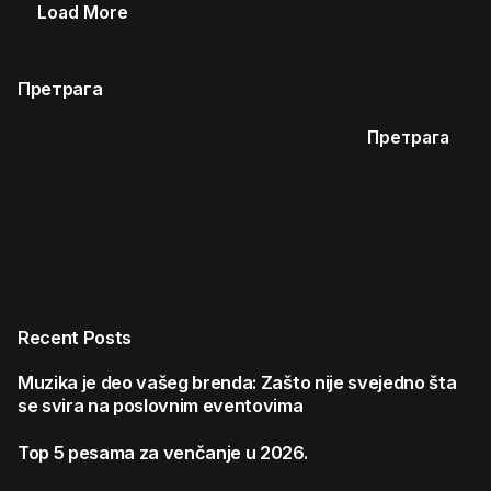
Load More
Претрага
Претрага
Recent Posts
Muzika je deo vašeg brenda: Zašto nije svejedno šta
se svira na poslovnim eventovima
Top 5 pesama za venčanje u 2026.