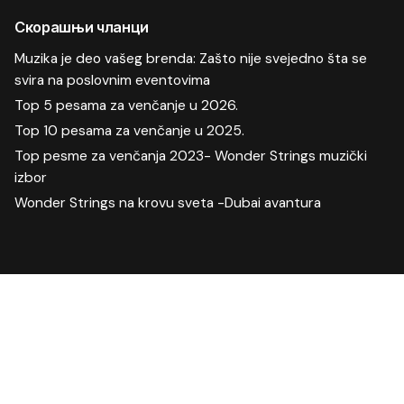
Скорашњи чланци
Muzika je deo vašeg brenda: Zašto nije svejedno šta se
svira na poslovnim eventovima
Top 5 pesama za venčanje u 2026.
Top 10 pesama za venčanje u 2025.
Top pesme za venčanja 2023- Wonder Strings muzički
izbor
Wonder Strings na krovu sveta -Dubai avantura
Скорашњи коментари
Manifestacija
на
Proslave u doba korone-kako izabrati