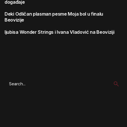
događaje
Deki
Odličan plasman pesme Moja bol u finalu
Beovizije
ljubisa
Wonder Strings i Ivana Vladović na Beoviziji
Search
for