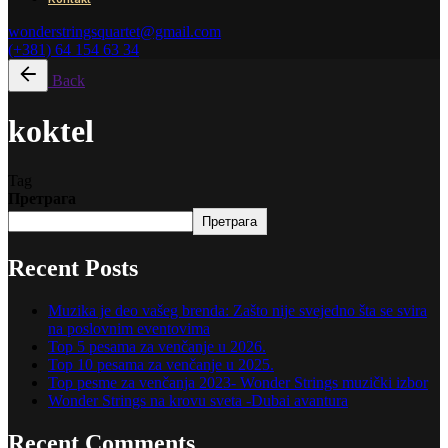
wonderstringsquartet@gmail.com
(+381) 64 154 63 34
Back
koktel
Tag
Претрага
Претрага
Recent Posts
Muzika je deo vašeg brenda: Zašto nije svejedno šta se svira
na poslovnim eventovima
Top 5 pesama za venčanje u 2026.
Top 10 pesama za venčanje u 2025.
Top pesme za venčanja 2023- Wonder Strings muzički izbor
Wonder Strings na krovu sveta -Dubai avantura
Recent Comments