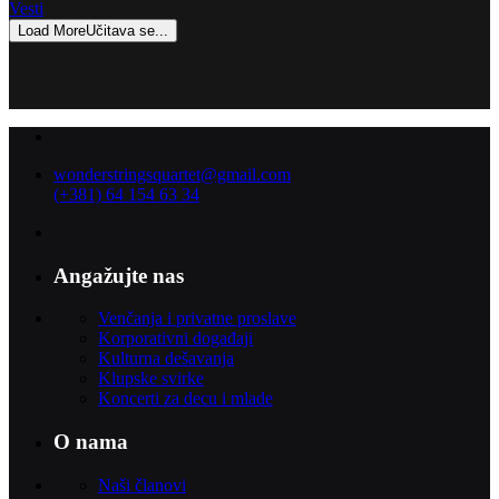
Vesti
Load More
Učitava se...
wonderstringsquartet@gmail.com
(+381) 64 154 63 34
Angažujte nas
Venčanja i privatne proslave
Korporativni događaji
Kulturna dešavanja
Klupske svirke
Koncerti za decu i mlade
O nama
Naši članovi