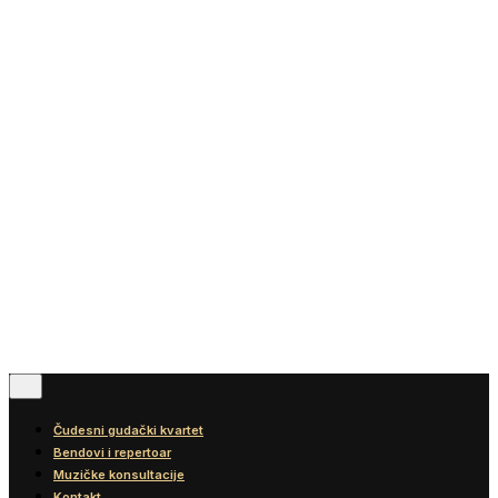
Vesti
Blog
Diskografija
Kontakt
© 2016-2026
Wonder Strings |
All rights reserved
Pratite nas
Čudesni gudački kvartet
Bendovi i repertoar
Muzičke konsultacije
Kontakt