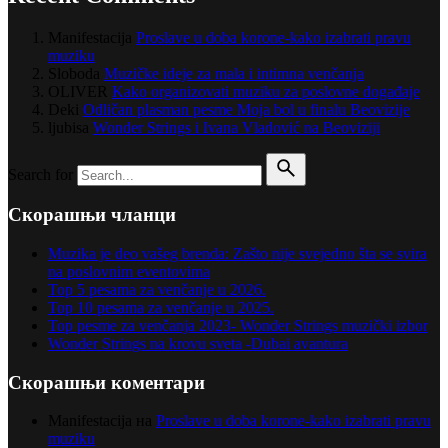
Manifestacija
Proslave u doba korone-kako izabrati pravu
muziku
Sloboda
Muzičke ideje za mala i intimna venčanja
OLIVER
Kako organizovati muziku za poslovne događaje
Deki
Odličan plasman pesme Moja bol u finalu Beovizije
ljubisa
Wonder Strings i Ivana Vladović na Beoviziji
Search for
Скорашњи чланци
Muzika je deo vašeg brenda: Zašto nije svejedno šta se svira
na poslovnim eventovima
Top 5 pesama za venčanje u 2026.
Top 10 pesama za venčanje u 2025.
Top pesme za venčanja 2023- Wonder Strings muzički izbor
Wonder Strings na krovu sveta -Dubai avantura
Скорашњи коментари
Manifestacija
на
Proslave u doba korone-kako izabrati pravu
muziku