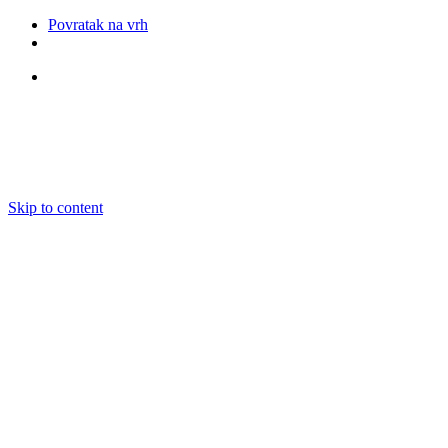
Povratak na vrh
Pratite nas
Skip to content
O nama
Ansambli