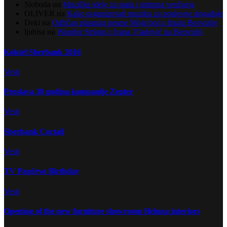
Sloboda
на
Muzičke ideje za mala i intimna venčanja
OLIVER
на
Kako organizovati muziku za poslovne događaje
Deki
на
Odličan plasman pesme Moja bol u finalu Beovizije
ljubisa
на
Wonder Strings i Ivana Vladović na Beoviziji
Koktel Sberbank 2016
Vesti
Proslava 30 godina kompanije Zepter
Vesti
Sberbank Coctail
Vesti
TV Pančevo Birthday
Vesti
Opening of the new furniture showroom Heluna interiors