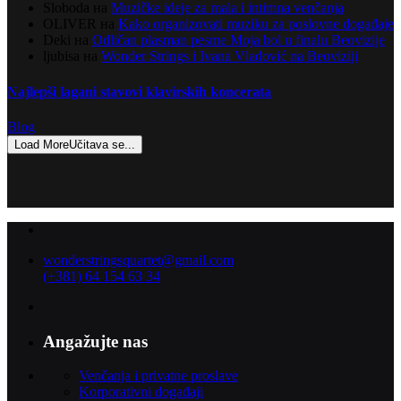
Sloboda
на
Muzičke ideje za mala i intimna venčanja
OLIVER
на
Kako organizovati muziku za poslovne događaje
Deki
на
Odličan plasman pesme Moja bol u finalu Beovizije
ljubisa
на
Wonder Strings i Ivana Vladović na Beoviziji
Najlepši lagani stavovi klavirskih koncerata
Blog
Load More
Učitava se...
wonderstringsquartet@gmail.com
(+381) 64 154 63 34
Angažujte nas
Venčanja i privatne proslave
Korporativni događaji