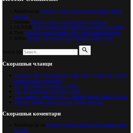
Manifestacija
Proslave u doba korone-kako izabrati pravu
muziku
Sloboda
Muzičke ideje za mala i intimna venčanja
OLIVER
Kako organizovati muziku za poslovne događaje
Deki
Odličan plasman pesme Moja bol u finalu Beovizije
ljubisa
Wonder Strings i Ivana Vladović na Beoviziji
Search for
Скорашњи чланци
Muzika je deo vašeg brenda: Zašto nije svejedno šta se svira
na poslovnim eventovima
Top 5 pesama za venčanje u 2026.
Top 10 pesama za venčanje u 2025.
Top pesme za venčanja 2023- Wonder Strings muzički izbor
Wonder Strings na krovu sveta -Dubai avantura
Скорашњи коментари
Manifestacija
на
Proslave u doba korone-kako izabrati pravu
muziku