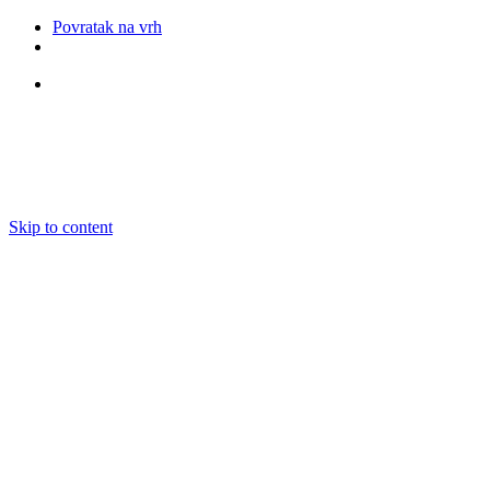
Povratak na vrh
Pratite nas
Skip to content
O nama
Ansambli