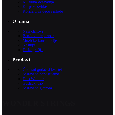
Kulturna dešavanja
Klupske svirke
Koncerti za decu i mlade
O nama
Naši članovi
Bendovi i repertoar
Muzičke konsultacije
Nastupi
Diskografija
Bendovi
Čudesni gudački kvartet
Sastavi sa perkusijama
Duo Wonder
Gudački trio
Sastavi sa gitarom
WONDER STRINGS