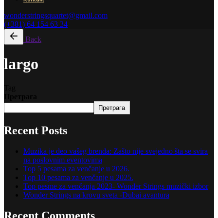
wonderstringsquartet@gmail.com
(+381) 64 154 63 34
Back
largo
Tag
Претрага
Претрага
Recent Posts
Muzika je deo vašeg brenda: Zašto nije svejedno šta se svira
na poslovnim eventovima
Top 5 pesama za venčanje u 2026.
Top 10 pesama za venčanje u 2025.
Top pesme za venčanja 2023- Wonder Strings muzički izbor
Wonder Strings na krovu sveta -Dubai avantura
Recent Comments