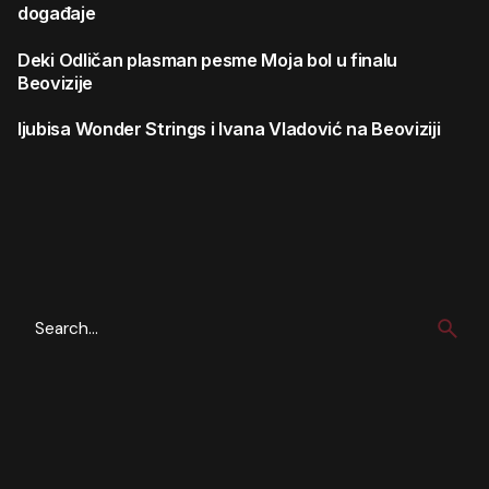
događaje
Deki
Odličan plasman pesme Moja bol u finalu
Beovizije
ljubisa
Wonder Strings i Ivana Vladović na Beoviziji
Search
for