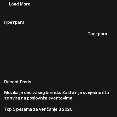
Load More
Претрага
Претрага
Recent Posts
Muzika je deo vašeg brenda: Zašto nije svejedno šta
se svira na poslovnim eventovima
Top 5 pesama za venčanje u 2026.