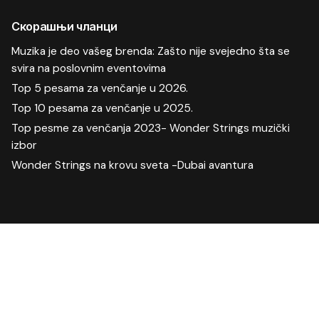
Скорашњи чланци
Muzika je deo vašeg brenda: Zašto nije svejedno šta se
svira na poslovnim eventovima
Top 5 pesama za venčanje u 2026.
Top 10 pesama za venčanje u 2025.
Top pesme za venčanja 2023- Wonder Strings muzički
izbor
Wonder Strings na krovu sveta -Dubai avantura
Скорашњи коментари
Manifestacija
на
Proslave u doba korone-kako izabrati