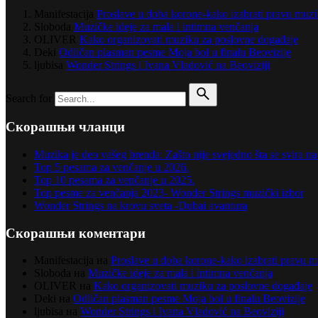
Manifestacija
Proslave u doba korone-kako izabrati pravu muz
Sloboda
Muzičke ideje za mala i intimna venčanja
OLIVER
Kako organizovati muziku za poslovne događaje
Deki
Odličan plasman pesme Moja bol u finalu Beovizije
ljubisa
Wonder Strings i Ivana Vladović na Beoviziji
Search for
Скорашњи чланци
Muzika je deo vašeg brenda: Zašto nije svejedno šta se svira 
Top 5 pesama za venčanje u 2026.
Top 10 pesama za venčanje u 2025.
Top pesme za venčanja 2023- Wonder Strings muzički izbor
Wonder Strings na krovu sveta -Dubai avantura
Скорашњи коментари
Manifestacija
на
Proslave u doba korone-kako izabrati pravu 
Sloboda
на
Muzičke ideje za mala i intimna venčanja
OLIVER
на
Kako organizovati muziku za poslovne događaje
Deki
на
Odličan plasman pesme Moja bol u finalu Beovizije
ljubisa
на
Wonder Strings i Ivana Vladović na Beoviziji