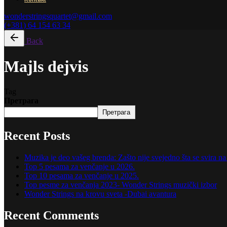
wonderstringsquartet@gmail.com
(+381) 64 154 63 34
Back
Majls dejvis
Tag
Претрага
Претрага
Recent Posts
Muzika je deo vašeg brenda: Zašto nije svejedno šta se svira 
Top 5 pesama za venčanje u 2026.
Top 10 pesama za venčanje u 2025.
Top pesme za venčanja 2023- Wonder Strings muzički izbor
Wonder Strings na krovu sveta -Dubai avantura
Recent Comments