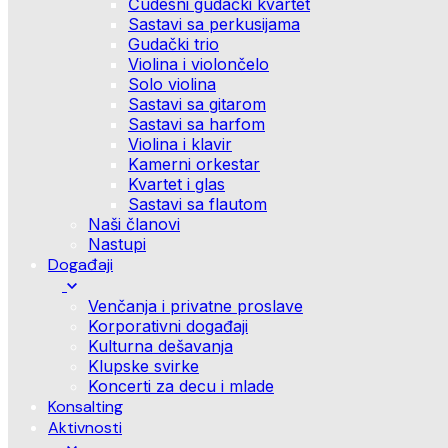
Čudesni gudački kvartet
Sastavi sa perkusijama
Gudački trio
Violina i violončelo
Solo violina
Sastavi sa gitarom
Sastavi sa harfom
Violina i klavir
Kamerni orkestar
Kvartet i glas
Sastavi sa flautom
Naši članovi
Nastupi
Događaji
Venčanja i privatne proslave
Korporativni događaji
Kulturna dešavanja
Klupske svirke
Koncerti za decu i mlade
Konsalting
Aktivnosti