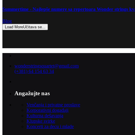
Summertime - Najlepše numere sa repertoara Wonder strings kv
Blog
Load More
Učitava se...
wonderstringsquartet@gmail.com
(+381) 64 154 63 34
Angažujte nas
Venčanja i privatne proslave
Korporativni događaji
Kulturna dešavanja
Klupske svirke
Koncerti za decu i mlade