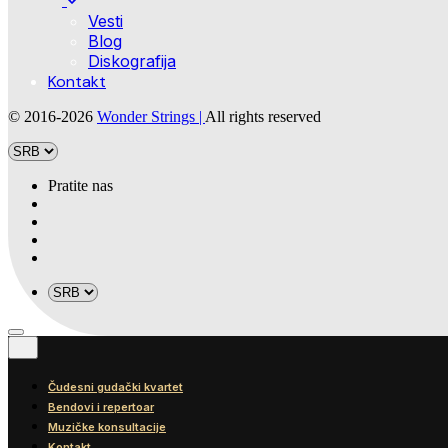
Vesti
Blog
Diskografija
Kontakt
© 2016-2026
Wonder Strings |
All rights reserved
Pratite nas
Čudesni gudački kvartet
Bendovi i repertoar
Muzičke konsultacije
Kontakt