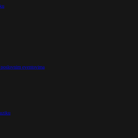
iku
na poslovnim eventovima
muziku