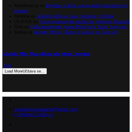
Manifestacija
на
Proslave u doba korone-kako izabrati pravu
muziku
Sloboda
на
Muzičke ideje za mala i intimna venčanja
OLIVER
на
Kako organizovati muziku za poslovne događaje
Deki
на
Odličan plasman pesme Moja bol u finalu Beovizije
ljubisa
на
Wonder Strings i Ivana Vladović na Beoviziji
Marella Max Mara Belgrade Store Opening
Vesti
Load More
Učitava se...
wonderstringsquartet@gmail.com
(+381) 64 154 63 34