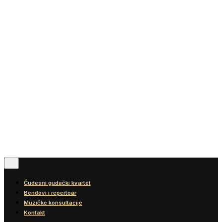
Vesti
Blog
Diskografija
Kontakt
© 2016-2026
Wonder Strings |
All rights reserved
Pratite nas
Čudesni gudački kvartet
Bendovi i repertoar
Muzičke konsultacije
Kontakt