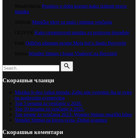
Manifestacija
Proslave u doba korone-kako izabrati pravu
muziku
Sloboda
Muzičke ideje za mala i intimna venčanja
OLIVER
Kako organizovati muziku za poslovne događaje
Deki
Odličan plasman pesme Moja bol u finalu Beovizije
ljubisa
Wonder Strings i Ivana Vladović na Beoviziji
Search
for
Скорашњи чланци
Muzika je deo vašeg brenda: Zašto nije svejedno šta se svira
na poslovnim eventovima
Top 5 pesama za venčanje u 2026.
Top 10 pesama za venčanje u 2025.
Top pesme za venčanja 2023- Wonder Strings muzički izbor
Wonder Strings na krovu sveta -Dubai avantura
Скорашњи коментари