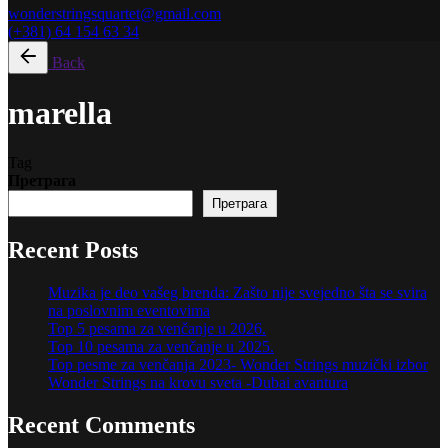
wonderstringsquartet@gmail.com
(+381) 64 154 63 34
Back
marella
Tag
Претрага
Претрага
Recent Posts
Muzika je deo vašeg brenda: Zašto nije svejedno šta se svira
na poslovnim eventovima
Top 5 pesama za venčanje u 2026.
Top 10 pesama za venčanje u 2025.
Top pesme za venčanja 2023- Wonder Strings muzički izbor
Wonder Strings na krovu sveta -Dubai avantura
Recent Comments