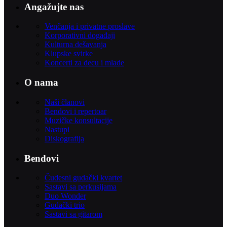
Angažujte nas
Venčanja i privatne proslave
Korporativni događaji
Kulturna dešavanja
Klupske svirke
Koncerti za decu i mlade
O nama
Naši članovi
Bendovi i repertoar
Muzičke konsultacije
Nastupi
Diskografija
Bendovi
Čudesni gudački kvartet
Sastavi sa perkusijama
Duo Wonder
Gudački trio
Sastavi sa gitarom