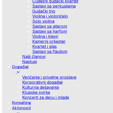
Čudesni gudački kvartet
Sastavi sa perkusijama
Gudački trio
Violina i violončelo
Solo violina
Sastavi sa gitarom
Sastavi sa harfom
Violina i klavir
Kamerni orkestar
Kvartet i glas
Sastavi sa flautom
Naši članovi
Nastupi
Događaji
Venčanja i privatne proslave
Korporativni događaji
Kulturna dešavanja
Klupske svirke
Koncerti za decu i mlade
Konsalting
Aktivnosti