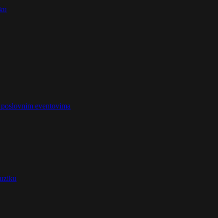
iku
na poslovnim eventovima
muziku