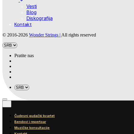
Vesti
Blog
Diskografija
Kontakt
© 2016-2026
Wonder Strings |
All rights reserved
Pratite nas
Čudesni gudački kvartet
Bendovi i repertoar
Muzičke konsultacije
Kontakt