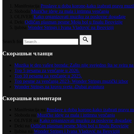
Manifestacija
Proslave u doba korone-kako izabrati pravu muz
Sloboda
Muzičke ideje za mala i intimna venčanja
OLIVER
Kako organizovati muziku za poslovne događaje
Deki
Odličan plasman pesme Moja bol u finalu Beovizije
ljubisa
Wonder Strings i Ivana Vladović na Beoviziji
Search for
Скорашњи чланци
Muzika je deo vašeg brenda: Zašto nije svejedno šta se svira 
Top 5 pesama za venčanje u 2026.
Top 10 pesama za venčanje u 2025.
Top pesme za venčanja 2023- Wonder Strings muzički izbor
Wonder Strings na krovu sveta -Dubai avantura
Скорашњи коментари
Manifestacija
на
Proslave u doba korone-kako izabrati pravu 
Sloboda
на
Muzičke ideje za mala i intimna venčanja
OLIVER
на
Kako organizovati muziku za poslovne događaje
Deki
на
Odličan plasman pesme Moja bol u finalu Beovizije
ljubisa
на
Wonder Strings i Ivana Vladović na Beoviziji