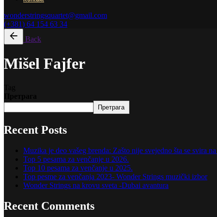
wonderstringsquartet@gmail.com
(+381) 64 154 63 34
Back
Mišel Fajfer
Tag
Претрага
Претрага
Recent Posts
Muzika je deo vašeg brenda: Zašto nije svejedno šta se svira 
Top 5 pesama za venčanje u 2026.
Top 10 pesama za venčanje u 2025.
Top pesme za venčanja 2023- Wonder Strings muzički izbor
Wonder Strings na krovu sveta -Dubai avantura
Recent Comments