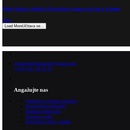
Film Veštice iz Istvika i Dvoržakov koncert za čelo u H molu
Blog
Load More
Učitava se...
wonderstringsquartet@gmail.com
(+381) 64 154 63 34
Angažujte nas
Venčanja i privatne proslave
Korporativni događaji
Kulturna dešavanja
Klupske svirke
Koncerti za decu i mlade