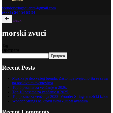
wonderstringsquartet@gmail.com
(+381) 64 154 63 34
Back
morski zvuci
Tag
Претрага
Претрага
Recent Posts
Muzika je deo vašeg brenda: Zašto nije svejedno šta se svira
na poslovnim eventovima
Top 5 pesama za venčanje u 2026.
Top 10 pesama za venčanje u 2025.
Top pesme za venčanja 2023- Wonder Strings muzički izbor
Wonder Strings na krovu sveta -Dubai avantura
Recent Comments