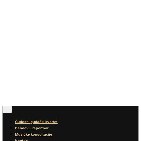
Vesti
Blog
Diskografija
Kontakt
© 2016-2026
Wonder Strings |
All rights reserved
Pratite nas
Čudesni gudački kvartet
Bendovi i repertoar
Muzičke konsultacije
Kontakt