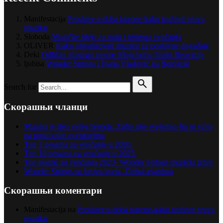
Manifestacija
Proslave u doba korone-kako izabrati pravu
muziku
Sloboda
Muzičke ideje za mala i intimna venčanja
OLIVER
Kako organizovati muziku za poslovne događaje
Deki
Odličan plasman pesme Moja bol u finalu Beovizije
ljubisa
Wonder Strings i Ivana Vladović na Beoviziji
Search for
Скорашњи чланци
Muzika je deo vašeg brenda: Zašto nije svejedno šta se svira
na poslovnim eventovima
Top 5 pesama za venčanje u 2026.
Top 10 pesama za venčanje u 2025.
Top pesme za venčanja 2023- Wonder Strings muzički izbor
Wonder Strings na krovu sveta -Dubai avantura
Скорашњи коментари
Manifestacija
на
Proslave u doba korone-kako izabrati pravu
muziku