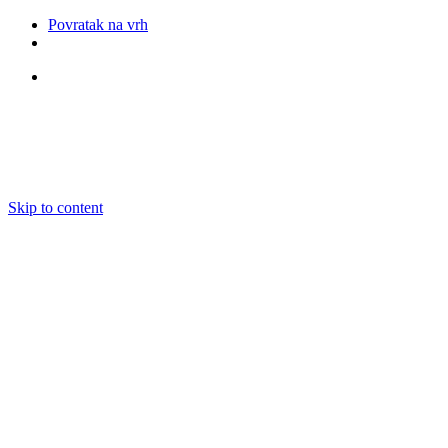
Povratak na vrh
Pratite nas
Skip to content
O nama
Ansambli