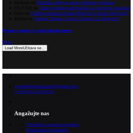
Sloboda
на
Muzičke ideje za mala i intimna venčanja
OLIVER
на
Kako organizovati muziku za poslovne događaje
Deki
на
Odličan plasman pesme Moja bol u finalu Beovizije
ljubisa
на
Wonder Strings i Ivana Vladović na Beoviziji
Pesme o moru i s prizvukom mora
Blog
Load More
Učitava se...
wonderstringsquartet@gmail.com
(+381) 64 154 63 34
Angažujte nas
Venčanja i privatne proslave
Korporativni događaji