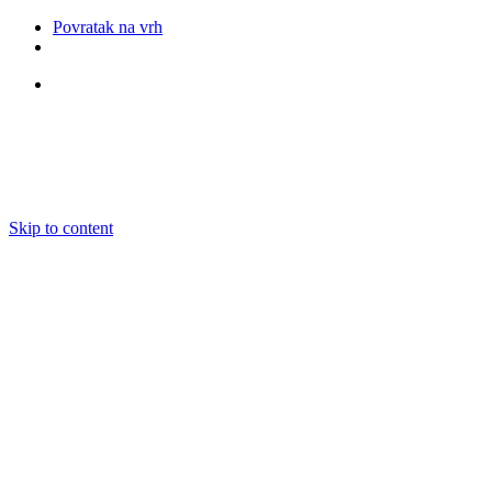
Povratak na vrh
Pratite nas
Skip to content
O nama
Ansambli