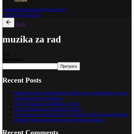
wonderstringsquartet@gmail.com
(+381) 64 154 63 34
Back
muzika za rad
Tag
Претрага
Претрага
Recent Posts
Muzika je deo vašeg brenda: Zašto nije svejedno šta se svira
na poslovnim eventovima
Top 5 pesama za venčanje u 2026.
Top 10 pesama za venčanje u 2025.
Top pesme za venčanja 2023- Wonder Strings muzički izbor
Wonder Strings na krovu sveta -Dubai avantura
Recent Comments