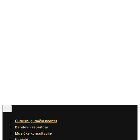
Vesti
Blog
Diskografija
Kontakt
© 2016-2026
Wonder Strings |
All rights reserved
Pratite nas
Čudesni gudački kvartet
Bendovi i repertoar
Muzičke konsultacije
Kontakt