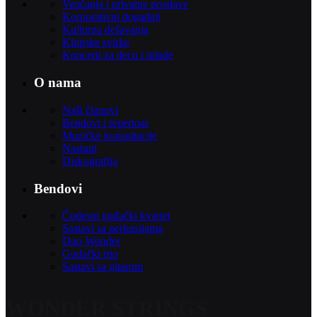
Venčanja i privatne proslave
Korporativni događaji
Kulturna dešavanja
Klupske svirke
Koncerti za decu i mlade
O nama
Naši članovi
Bendovi i repertoar
Muzičke konsultacije
Nastupi
Diskografija
Bendovi
Čudesni gudački kvartet
Sastavi sa perkusijama
Duo Wonder
Gudački trio
Sastavi sa gitarom
WONDER STRINGS