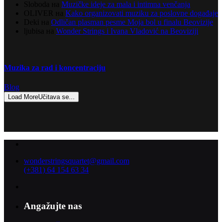
Sloboda
на
Muzičke ideje za mala i intimna venčanja
OLIVER
на
Kako organizovati muziku za poslovne događaje
Deki
на
Odličan plasman pesme Moja bol u finalu Beovizije
ljubisa
на
Wonder Strings i Ivana Vladović na Beoviziji
Muzika za rad i koncentraciju
Blog
Load More
Učitava se...
wonderstringsquartet@gmail.com
(+381) 64 154 63 34
Angažujte nas