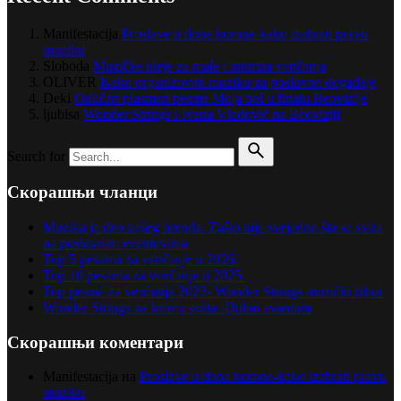
Manifestacija
Proslave u doba korone-kako izabrati pravu
muziku
Sloboda
Muzičke ideje za mala i intimna venčanja
OLIVER
Kako organizovati muziku za poslovne događaje
Deki
Odličan plasman pesme Moja bol u finalu Beovizije
ljubisa
Wonder Strings i Ivana Vladović na Beoviziji
Search for
Скорашњи чланци
Muzika je deo vašeg brenda: Zašto nije svejedno šta se svira
na poslovnim eventovima
Top 5 pesama za venčanje u 2026.
Top 10 pesama za venčanje u 2025.
Top pesme za venčanja 2023- Wonder Strings muzički izbor
Wonder Strings na krovu sveta -Dubai avantura
Скорашњи коментари
Manifestacija
на
Proslave u doba korone-kako izabrati pravu
muziku