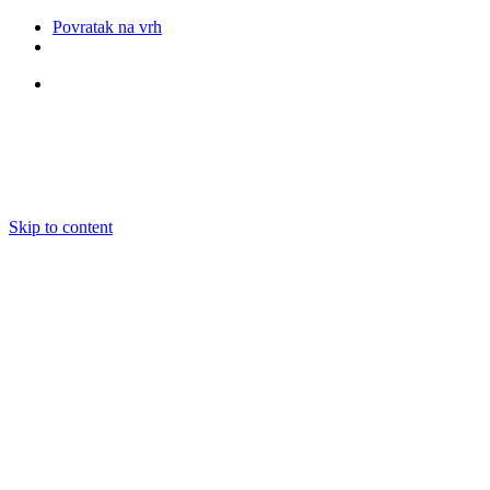
Povratak na vrh
Pratite nas
Skip to content
O nama
Ansambli