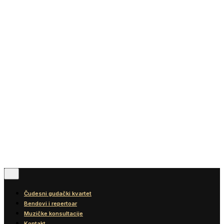
Vesti
Blog
Diskografija
Kontakt
© 2016-2026
Wonder Strings |
All rights reserved
Pratite nas
Čudesni gudački kvartet
Bendovi i repertoar
Muzičke konsultacije
Kontakt