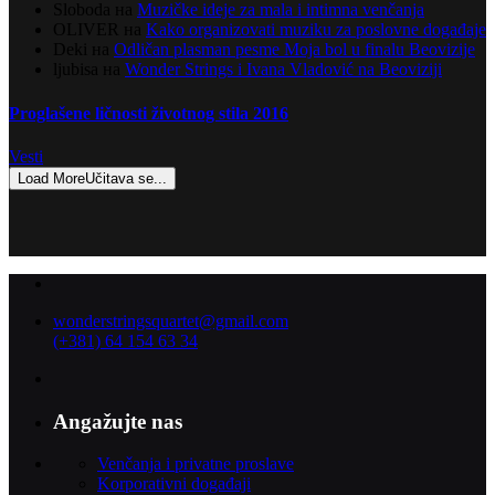
Sloboda
на
Muzičke ideje za mala i intimna venčanja
OLIVER
на
Kako organizovati muziku za poslovne događaje
Deki
на
Odličan plasman pesme Moja bol u finalu Beovizije
ljubisa
на
Wonder Strings i Ivana Vladović na Beoviziji
Proglašene ličnosti životnog stila 2016
Vesti
Load More
Učitava se...
wonderstringsquartet@gmail.com
(+381) 64 154 63 34
Angažujte nas
Venčanja i privatne proslave
Korporativni događaji