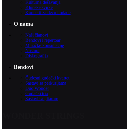
Kulturna dešavanja
Klupske svirke
Koncerti za decu i mlade
O nama
Naši članovi
Bendovi i repertoar
Muzičke konsultacije
Nastupi
Diskografija
Bendovi
Čudesni gudački kvartet
Sastavi sa perkusijama
Duo Wonder
Gudački trio
Sastavi sa gitarom
WONDER STRINGS