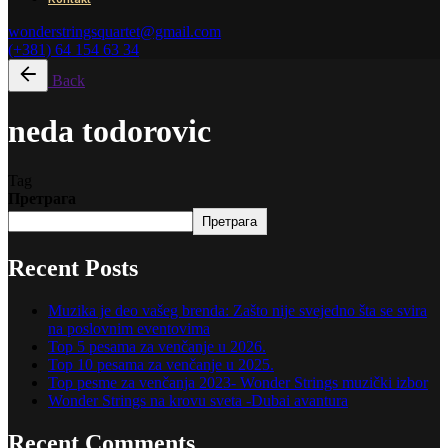
wonderstringsquartet@gmail.com
(+381) 64 154 63 34
Back
neda todorovic
Tag
Претрага
Претрага
Recent Posts
Muzika je deo vašeg brenda: Zašto nije svejedno šta se svira
na poslovnim eventovima
Top 5 pesama za venčanje u 2026.
Top 10 pesama za venčanje u 2025.
Top pesme za venčanja 2023- Wonder Strings muzički izbor
Wonder Strings na krovu sveta -Dubai avantura
Recent Comments