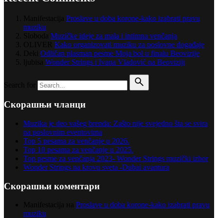
Manifestacija
Proslave u doba korone-kako izabrati pravu
muziku
Sloboda
Muzičke ideje za mala i intimna venčanja
OLIVER
Kako organizovati muziku za poslovne događaje
Deki
Odličan plasman pesme Moja bol u finalu Beovizije
ljubisa
Wonder Strings i Ivana Vladović na Beoviziji
Search for
Скорашњи чланци
Muzika je deo vašeg brenda: Zašto nije svejedno šta se svira
na poslovnim eventovima
Top 5 pesama za venčanje u 2026.
Top 10 pesama za venčanje u 2025.
Top pesme za venčanja 2023- Wonder Strings muzički izbor
Wonder Strings na krovu sveta -Dubai avantura
Скорашњи коментари
Manifestacija
на
Proslave u doba korone-kako izabrati pravu
muziku