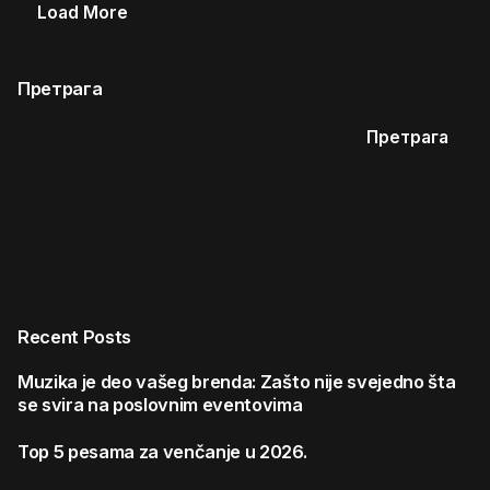
Load More
Претрага
Претрага
Recent Posts
Muzika je deo vašeg brenda: Zašto nije svejedno šta
se svira na poslovnim eventovima
Top 5 pesama za venčanje u 2026.