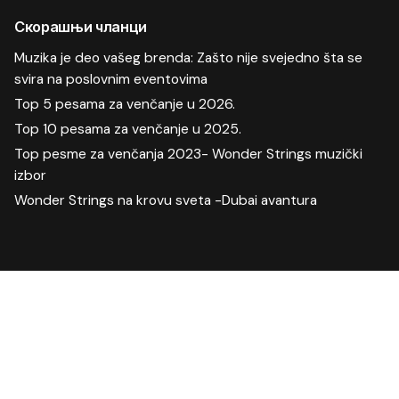
Скорашњи чланци
Muzika je deo vašeg brenda: Zašto nije svejedno šta se
svira na poslovnim eventovima
Top 5 pesama za venčanje u 2026.
Top 10 pesama za venčanje u 2025.
Top pesme za venčanja 2023- Wonder Strings muzički
izbor
Wonder Strings na krovu sveta -Dubai avantura
Скорашњи коментари
Manifestacija
на
Proslave u doba korone-kako izabrati