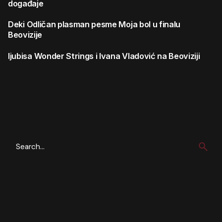
događaje
Deki
Odličan plasman pesme Moja bol u finalu
Beovizije
ljubisa
Wonder Strings i Ivana Vladović na Beoviziji
Search
for